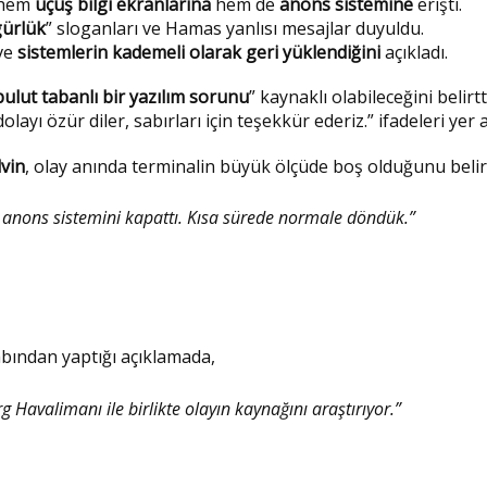
r hem
uçuş bilgi ekranlarına
hem de
anons sistemine
erişti.
zgürlük
” sloganları ve Hamas yanlısı mesajlar duyuldu.
 ve
sistemlerin kademeli olarak geri yüklendiğini
açıkladı.
bulut tabanlı bir yazılım sorunu
” kaynaklı olabileceğini belirtt
yı özür diler, sabırları için teşekkür ederiz.” ifadeleri yer a
vin
, olay anında terminalin büyük ölçüde boş olduğunu belir
ve anons sistemini kapattı. Kısa sürede normale döndük.”
bından yaptığı açıklamada,
 Havalimanı ile birlikte olayın kaynağını araştırıyor.”