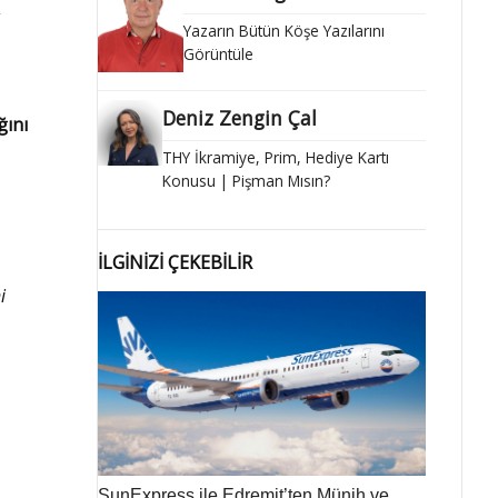
,
Yazarın Bütün Köşe Yazılarını
Görüntüle
Deniz Zengin Çal
ğını
THY İkramiye, Prim, Hediye Kartı
Konusu | Pişman Mısın?
İLGİNİZİ ÇEKEBİLİR
i
SunExpress ile Edremit’ten Münih ve