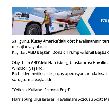
Salı günü,
Kuzey Amerika’daki dört havalimanının ter
mesajlar
yayınlandı.
Kayıtlar,
ABD Başkanı Donald Trump
ve
İsrail Başba
Olay, hem
ABD’deki Harrisburg Uluslararası Havalim
Windsor) yaşandı.
Bu beklenmedik saldırı,
uçuş operasyonlarında kısa s
soruşturma başlatıldı.
“Yetkisiz Kullanıcı Sisteme Erişti”
Harrisburg Uluslararası Havalimanı Sözcüsü Scott Mil