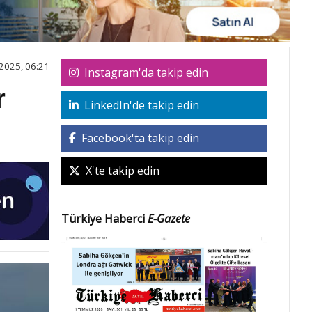
2025, 06:21
Instagram'da takip edin
r
LinkedIn'de takip edin
Facebook'ta takip edin
X'te takip edin
Türkiye Haberci
E-Gazete