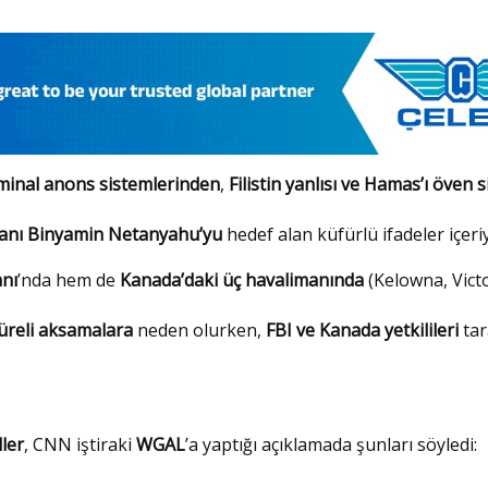
minal anons sistemlerinden
,
Filistin yanlısı ve Hamas’ı öven s
kanı Binyamin Netanyahu’yu
hedef alan küfürlü ifadeler içeri
anı
’nda hem de
Kanada’daki üç havalimanında
(Kelowna, Victo
üreli aksamalara
neden olurken,
FBI ve Kanada yetkilileri
tar
ler
, CNN iştiraki
WGAL
’a yaptığı açıklamada şunları söyledi: