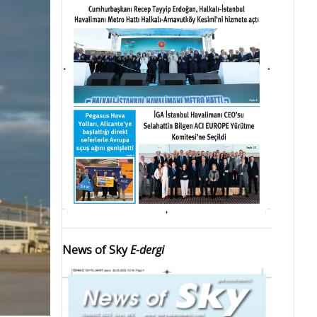
News of Sky
E-dergi