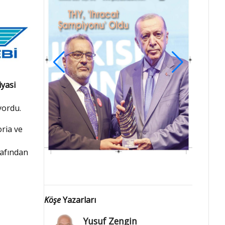
iyasi
yordu.
ria ve
afından
Köşe
Yazarları
Yusuf Zengin