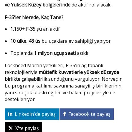
ve Yüksek Kuzey bölgelerinde
de aktif rol alacak.
F-35’ler Nerede, Kaç Tane?
1.150+ F-35
şu an aktif
10 ülke
,
48 üs
bu uçaklara ev sahipliği yapıyor
Toplamda
1 milyon uçuş saati
aşıldı
Lockheed Martin yetkilileri, F-35’in ağ tabanlı
teknolojileriyle
müttefik kuvvetlerle yüksek düzeyde
birlikte çalışabilirlik
sunduğunu vurguluyor. Norveç’in
bu programa katılımı, savunma sanayii iş birliklerinin
yanı sıra çok uluslu eğitim ve bakım projeleriyle de
destekleniyor.
LinkedIn'de paylaş
Facebook'ta paylaş
X'te paylaş