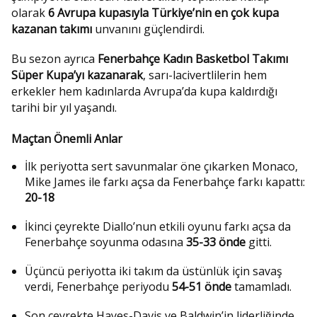
olarak
6 Avrupa kupasıyla Türkiye’nin en çok kupa
kazanan takımı
unvanını güçlendirdi.
Bu sezon ayrıca
Fenerbahçe Kadın Basketbol Takımı
Süper Kupa’yı kazanarak
, sarı-lacivertlilerin hem
erkekler hem kadınlarda Avrupa’da kupa kaldırdığı
tarihi bir yıl yaşandı.
Maçtan Önemli Anlar
İlk periyotta sert savunmalar öne çıkarken Monaco,
Mike James ile farkı açsa da Fenerbahçe farkı kapattı:
20-18
İkinci çeyrekte Diallo’nun etkili oyunu farkı açsa da
Fenerbahçe soyunma odasına
35-33 önde
gitti.
Üçüncü periyotta iki takım da üstünlük için savaş
verdi, Fenerbahçe periyodu
54-51 önde
tamamladı.
Son çeyrekte Hayes-Davis ve Baldwin’in liderliğinde