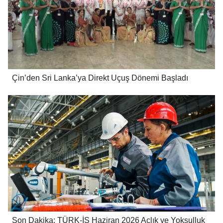
Çin’den Sri Lanka’ya Direkt Uçuş Dönemi Başladı
Son Dakika: TÜRK-İŞ Haziran 2026 Açlık ve Yoksulluk