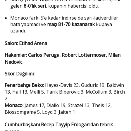
gelen
8-0’lık seri
, kupanın habercisi oldu.
Monaco farkı 5’e kadar indirse de sarı-lacivertliler
hata yapmadı ve
maçı 81-70 kazanarak
kupaya
uzandı.
Salon:
Etihad Arena
Hakemler:
Carlos Peruga, Robert Lottermoser, Milan
Nedovic
Skor Dağılımı:
Fenerbahçe Beko:
Hayes-Davis 23, Guduric 19, Baldwin
13, Hall 13, Melli 5, Tarık Biberovic 3, McCollum 3, Birch
2
Monaco:
James 17, Diallo 19, Strazel 13, Theis 12,
Blossomgame 5, Loyd 3, Jaiteh 1
Cumhurbaşkanı Recep Tayyip Erdoğan’dan tebrik