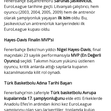
Fenerbahçe Başantrenörü
Sarunas Jasikevicius
,
EuroLeague tarihine geçti. Litvanyalı çalıştırıcı, hem
oyuncu (2003, 2004, 2005, 2009) hem de antrenör
olarak şampiyonluk yaşayan
ilk isim
oldu. Bu,
Jasikevicius’un antrenörlük kariyerindeki ilk
EuroLeague kupası oldu.
Hayes-Davis Finalin MVP’si
Fenerbahçe Beko’nun yıldızı
Nigel Hayes-Davis
, final
maçındaki 23 sayılık performansıyla
MVP (En Değerli
Oyuncu)
seçildi. Takımın hücum yükünü üstlenen
oyuncu, kritik anlarda attığı sayılarla kupanın
kazanılmasında kilit rol oynadı.
Türk Basketbolu Adına Tarihi Başarı
Fenerbahçe’nin zaferiyle
Türk basketbolu Avrupa
kupalarında 17. şampiyonluğunu
elde etti. Erkeklerde
Anadolu Efes’in ardından ikinci kez EuroLeague
şampiyonu olan sarı-lacivertliler, toplamda kulüp