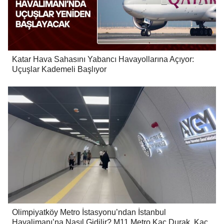
Katar Hava Sahasını Yabancı Havayollarına Açıyor:
Uçuşlar Kademeli Başlıyor
Olimpiyatköy Metro İstasyonu’ndan İstanbul
Havalimanı’na Nasıl Gidilir? M11 Metro Kaç Durak, Kaç