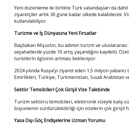
Yeni düzenleme ile birlikte Türk vatandaşları da dahi
ziyaretçiler artık 30 güne kadar ülkede kalabilecek. Vize
kullanılabiliyor.
Turizme ve İş Dünyasına Yeni Fırsatlar
Başbakan Mişustin, bu adımın turizm ve uluslararası iş 
seyahatlerde yüzde 10 artış yaşandığını kaydetti. Özell
turistlerin ilgisinin artması bekleniyor.
2024 yılında Rusya’yı ziyaret eden 1,5 milyon yabancı tu
Emirlikleri, Türkiye, Türkmenistan, Suudi Arabistan ve 
Sektör Temsilcileri Çok Girişli Vize Talebinde
Turizm sektörü temsilcileri, elektronik vizeyle kalış 
büyümenin sürdürülebilirliği için vizelerin çok girişli 
Yasa Dışı Göç Endişelerine Uzman Yorumu