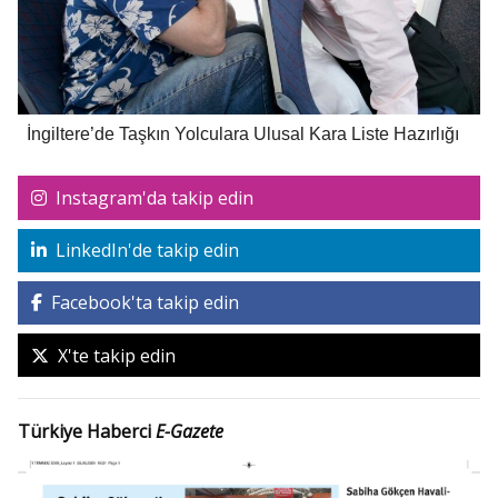
İngiltere’de Taşkın Yolculara Ulusal Kara Liste Hazırlığı
Instagram'da takip edin
LinkedIn'de takip edin
Facebook'ta takip edin
X'te takip edin
Türkiye Haberci
E-Gazete