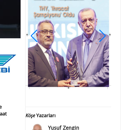
e
saat
Köşe
Yazarları
Yusuf Zengin