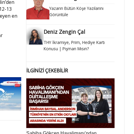
lin’den
Yazarın Bütün Köşe Yazılarını
 12-13
Görüntüle
ileyen en
Deniz Zengin Çal
ar
THY İkramiye, Prim, Hediye Kartı
Konusu | Pişman Mısın?
İLGİNİZİ ÇEKEBİLİR
Sabiha Gökçen Havalimanı’ndan