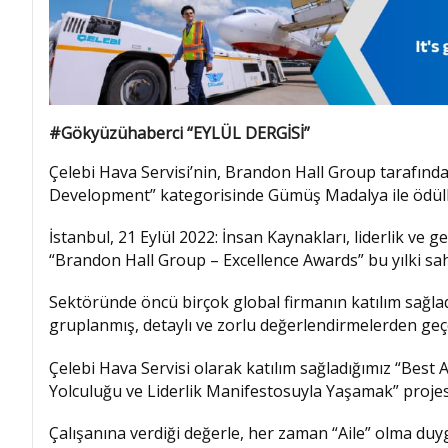
#Gökyüzühaberci “EYLÜL DERGİSİ”
Çelebi Hava Servisi’nin, Brandon Hall Group tarafın
Development” kategorisinde Gümüş Madalya ile ödülle
İstanbul, 21 Eylül 2022: İnsan Kaynakları, liderlik ve 
“Brandon Hall Group – Excellence Awards” bu yılki sah
Sektöründe öncü birçok global firmanın katılım sağladı
gruplanmış, detaylı ve zorlu değerlendirmelerden geçe
Çelebi Hava Servisi olarak katılım sağladığımız “Bes
Yolculuğu ve Liderlik Manifestosuyla Yaşamak” proj
Çalışanına verdiği değerle, her zaman “Aile” olma du