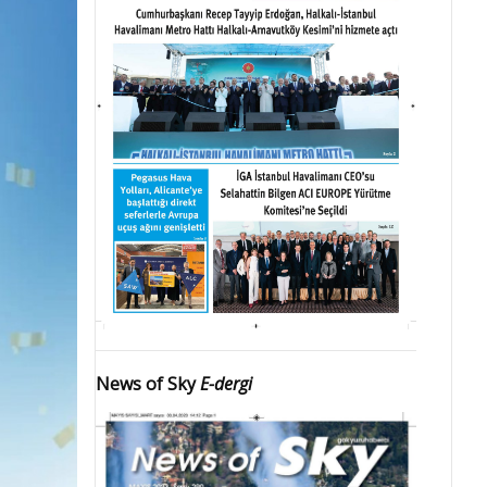
News of Sky
E-dergi