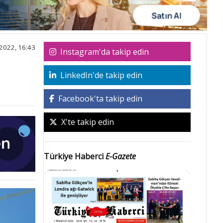
2022, 16:43
Instagram'da takip edin
LinkedIn'de takip edin
Facebook'ta takip edin
X'te takip edin
Türkiye Haberci
E-Gazete