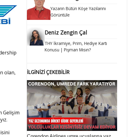
Yazarın Bütün Köşe Yazılarını
Görüntüle
Deniz Zengin Çal
THY İkramiye, Prim, Hediye Kartı
Konusu | Pişman Mısın?
adership
İLGİNİZİ ÇEKEBİLİR
en olan,
m Gelişim
yız.
isini
Corendon Airlines umre uçuşlarına yaz