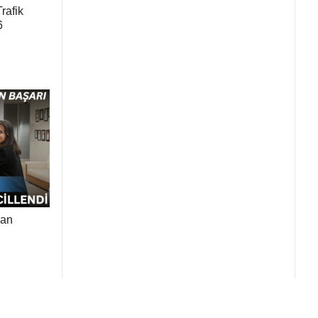
rafik
6
dan