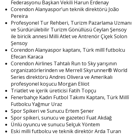
Federasyonu Başkan Vekili Harun Erdenay
Corendon Alanyaspor’un teknik direktörü João
Pereira
Profesyonel Tur Rehberi, Turizm Pazarlama Uzmanı
ve Sürdürülebilir Turizm Gönüllüsü Ceylan Şensoy
ile biricik annesi Milli Atlet ve Antrenör Çiçek Solon
Şensoy
Corendon Alanyaspor kaptanı, Türk millî futbolcu
Efecan Karaca
Corendon Airlines Tahtalı Run to Sky yarışının
organizatörlerinden ve Merrell Skyrunner® World
Series direktörü Andres Olivera ve Amerikalı
profesyonel koşucu Morgan Eliiot
Triatlet ve içerik üreticisi Fatih Topçu
Fenerbahçe Kadın Futbol Takımı Kaptanı, Türk Millî
Futbolcu Yağmur Uraz
Spor Spikeri ve Sunucu Ertem Şener
Spor spikeri, sunucu ve gazeteci Fuat Akdağ
Ünlü oyuncu ve sunucu Selçuk Yöntem
Eski milli futbolcu ve teknik direktör Arda Turan