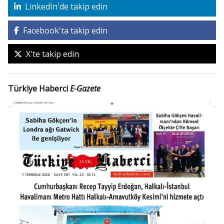
LinkedIn'de takip edin
Facebook'ta takip edin
X'te takip edin
Türkiye Haberci
E-Gazete