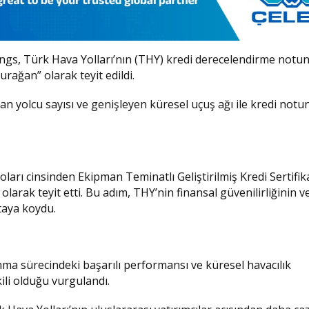
ings, Türk Hava Yolları’nın (THY) kredi derecelendirme notu
rağan” olarak teyit edildi.
an yolcu sayısı ve genişleyen küresel uçuş ağı ile kredi not
oları cinsinden Ekipman Teminatlı Geliştirilmiş Kredi Sertifika
arak teyit etti. Bu adım, THY’nin finansal güvenilirliğinin v
taya koydu.
ma sürecindeki başarılı performansı ve küresel havacılık
li olduğu vurgulandı.