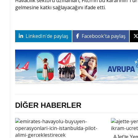
Havacılık sektörü uzmanları, Fitch’in bu kararının Türk
gelmesine katkı sağlayacağını ifade etti.
LinkedIn'de paylaş
Facebook'ta paylaş
DİĞER HABERLER
AJet’te Ye