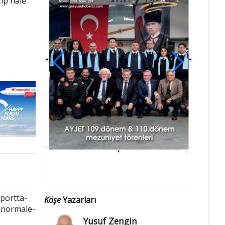
zip hale
Köşe
Yazarları
Yusuf Zengin