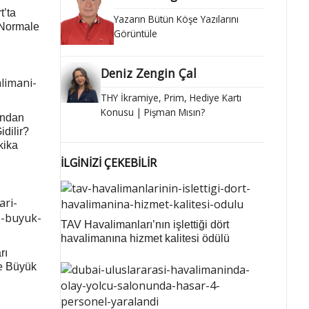
t’ta
Yazarın Bütün Köşe Yazılarını
 Normale
Görüntüle
Deniz Zengin Çal
THY İkramiye, Prim, Hediye Kartı
Konusu | Pişman Mısın?
’ndan
idilir?
kika
İLGİNİZİ ÇEKEBİLİR
TAV Havalimanları’nın işlettiği dört
havalimanına hizmet kalitesi ödülü
rı
e Büyük