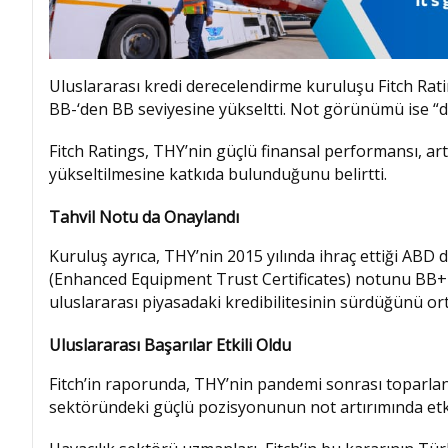
Uluslararası kredi derecelendirme kuruluşu Fitch Rat
BB-‘den BB seviyesine yükseltti. Not görünümü ise “du
Fitch Ratings, THY’nin güçlü finansal performansı, art
yükseltilmesine katkıda bulunduğunu belirtti.
Tahvil Notu da Onaylandı
Kuruluş ayrıca, THY’nin 2015 yılında ihraç ettiği ABD d
(Enhanced Equipment Trust Certificates) notunu BB+ ol
uluslararası piyasadaki kredibilitesinin sürdüğünü or
Uluslararası Başarılar Etkili Oldu
Fitch’in raporunda, THY’nin pandemi sonrası toparlan
sektöründeki güçlü pozisyonunun not artırımında etki