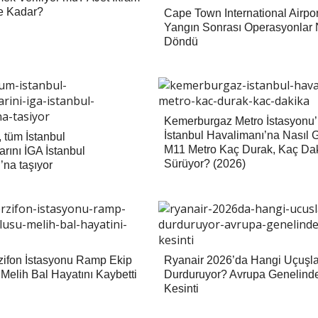
Ne Kadar?
Cape Town International Airpor
Yangın Sonrası Operasyonlar
Döndü
Kemerburgaz Metro İstasyonu
İstanbul Havalimanı’na Nasıl G
tüm İstanbul
M11 Metro Kaç Durak, Kaç Da
rını İGA İstanbul
Sürüyor? (2026)
’na taşıyor
ifon İstasyonu Ramp Ekip
Ryanair 2026’da Hangi Uçuşla
Melih Bal Hayatını Kaybetti
Durduruyor? Avrupa Genelind
Kesinti