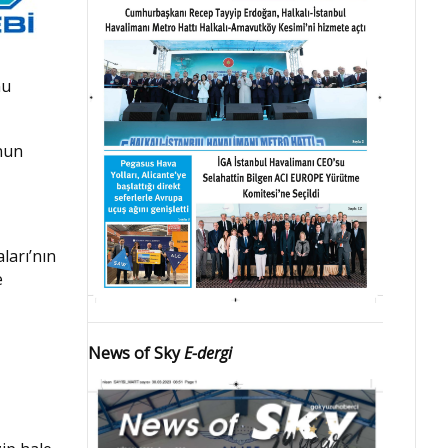
nu
unun
ları’nın
e
News of Sky
E-dergi