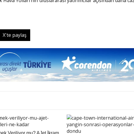
 Hava Yolları’nın uluslararası yatırımcılar açısından daha ca
X'te paylaş
mek Veriliyor mu? AJet İkram