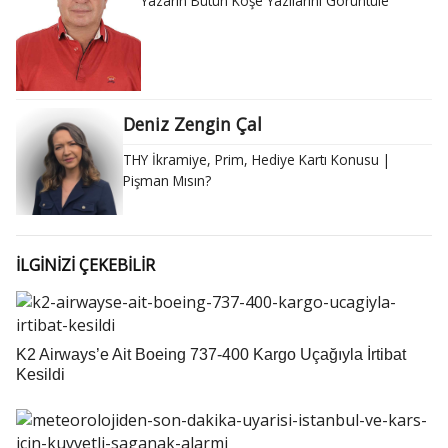
Yazarın Bütün Köşe Yazılarını Görüntüle
Deniz Zengin Çal
THY İkramiye, Prim, Hediye Kartı Konusu |
Pişman Mısın?
İLGİNİZİ ÇEKEBİLİR
K2 Airways’e Ait Boeing 737-400 Kargo Uçağıyla İrtibat
Kesildi