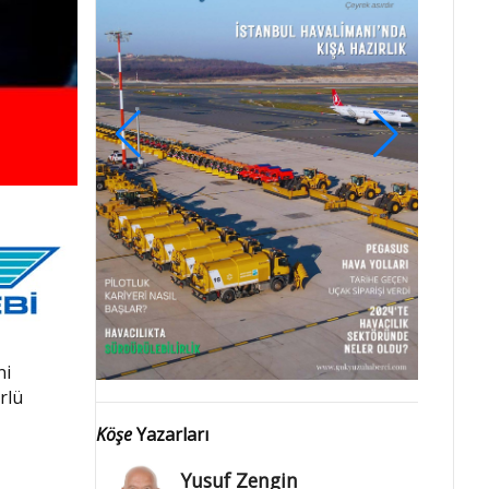
ni
rlü
Köşe
Yazarları
Yusuf Zengin