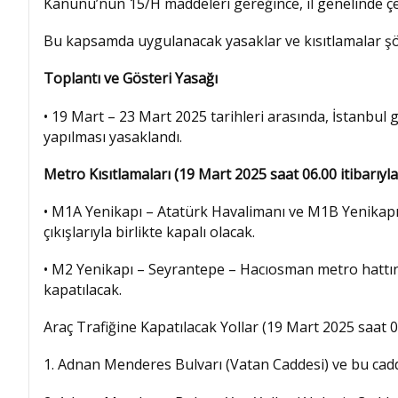
Kanunu’nun 15/H maddeleri gereğince, il genelinde çeşitl
Bu kapsamda uygulanacak yasaklar ve kısıtlamalar şöy
Toplantı ve Gösteri Yasağı
• 19 Mart – 23 Mart 2025 tarihleri arasında, İstanbul 
yapılması yasaklandı.
Metro Kısıtlamaları (19 Mart 2025 saat 06.00 itibarıyla
• M1A Yenikapı – Atatürk Havalimanı ve M1B Yenikapı –
çıkışlarıyla birlikte kapalı olacak.
• M2 Yenikapı – Seyrantepe – Hacıosman metro hattının
kapatılacak.
Araç Trafiğine Kapatılacak Yollar (19 Mart 2025 saat 06
1. Adnan Menderes Bulvarı (Vatan Caddesi) ve bu cadde