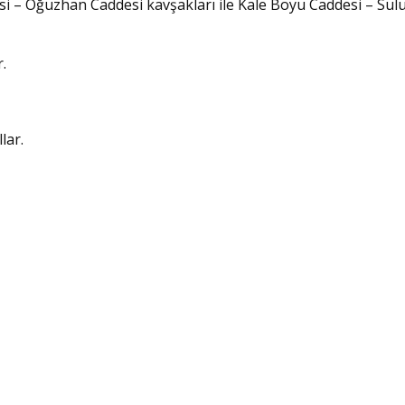
i – Oğuzhan Caddesi kavşakları ile Kale Boyu Caddesi – Sul
.
lar.