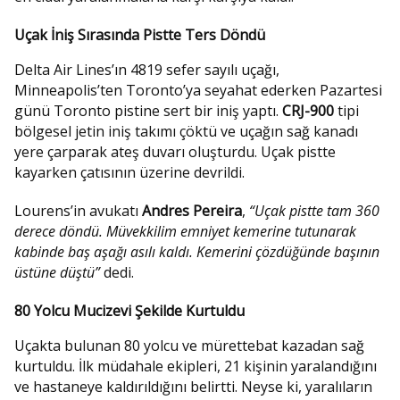
Uçak İniş Sırasında Pistte Ters Döndü
Delta Air Lines’ın 4819 sefer sayılı uçağı,
Minneapolis’ten Toronto’ya seyahat ederken Pazartesi
günü Toronto pistine sert bir iniş yaptı.
CRJ-900
tipi
bölgesel jetin iniş takımı çöktü ve uçağın sağ kanadı
yere çarparak ateş duvarı oluşturdu. Uçak pistte
kayarken çatısının üzerine devrildi.
Lourens’in avukatı
Andres Pereira
,
“Uçak pistte tam 360
derece döndü. Müvekkilim emniyet kemerine tutunarak
kabinde baş aşağı asılı kaldı. Kemerini çözdüğünde başının
üstüne düştü”
dedi.
80 Yolcu Mucizevi Şekilde Kurtuldu
Uçakta bulunan 80 yolcu ve mürettebat kazadan sağ
kurtuldu. İlk müdahale ekipleri, 21 kişinin yaralandığını
ve hastaneye kaldırıldığını belirtti. Neyse ki, yaralıların