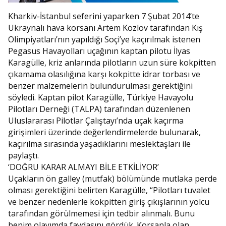
Kharkiv-İstanbul seferini yaparken 7 Şubat 2014’te
Ukraynalı hava korsanı Artem Kozlov tarafından Kış
Olimpiyatları’nın yapıldığı Soçi’ye kaçırılmak istenen
Pegasus Havayolları uçağının kaptan pilotu İlyas
Karagülle, kriz anlarında pilotların uzun süre kokpitten
çıkamama olasılığına karşı kokpitte idrar torbası ve
benzer malzemelerin bulundurulması gerektiğini
söyledi. Kaptan pilot Karagülle, Türkiye Havayolu
Pilotları Derneği (TALPA) tarafından düzenlenen
Uluslararası Pilotlar Çalıştayı’nda uçak kaçırma
girişimleri üzerinde değerlendirmelerde bulunarak,
kaçırılma sırasında yaşadıklarını meslektaşları ile
paylaştı.
‘DOĞRU KARAR ALMAYI BİLE ETKİLİYOR’
Uçakların ön galley (mutfak) bölümünde mutlaka perde
olması gerektiğini belirten Karagülle, “Pilotları tuvalet
ve benzer nedenlerle kokpitten giriş çıkışlarının yolcu
tarafından görülmemesi için tedbir alınmalı. Bunu
benim olayımda faydasını gördük. Korsanla olan