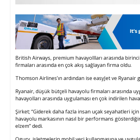
British Airways, premium havayollları arasında birinc
firmaları arasında en çok akış sağlayan firma oldu.
Thomson Airlines’ın ardından ise easyJet ve Ryanair gel
Ryanair, düşük bütçeli havayolu firmaları arasında uy
havayolları arasında uygulaması en çok indirilen hava
Şirket; “Giderek daha fazla insan uçak seyahatleri için
havayolu markasının nasıl bir performans gösterdiğin
elzem” dedi.
Ogury, işletmelerin mobil veri kullanmasına ve uygulam