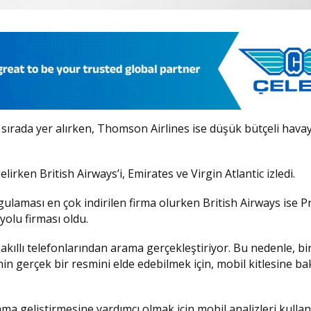
i sırada yer alırken, Thomson Airlines ise düşük bütçeli hava
irken British Airways’i, Emirates ve Virgin Atlantic izledi.
gulaması en çok indirilen firma olurken British Airways ise
yolu firması oldu.
 akıllı telefonlarından arama gerçekleştiriyor. Bu nedenle, bi
in gerçek bir resmini elde edebilmek için, mobil kitlesine b
a geliştirmesine yardımcı olmak için mobil analizleri kullan