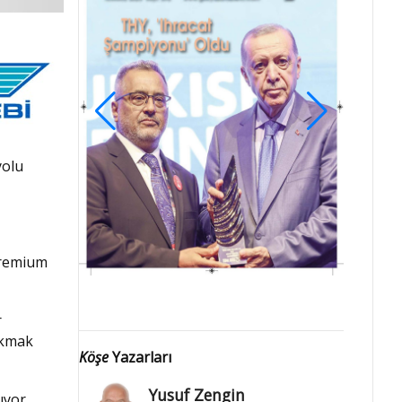
yolu
 Premium
r
akmak
Köşe
Yazarları
Yusuf Zengin
ıyor.