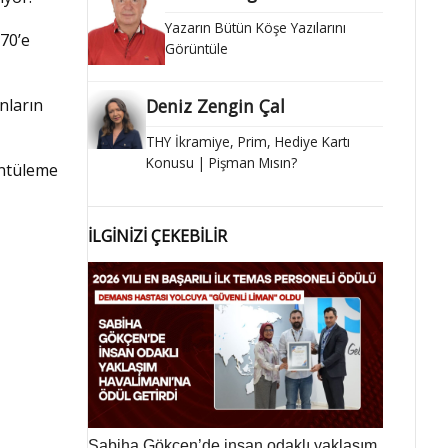
Yazarın Bütün Köşe Yazılarını
%70’e
Görüntüle
nların
Deniz Zengin Çal
THY İkramiye, Prim, Hediye Kartı
Konusu | Pişman Mısın?
üntüleme
İLGİNİZİ ÇEKEBİLİR
Sabiha Gökçen’de insan odaklı yaklaşım