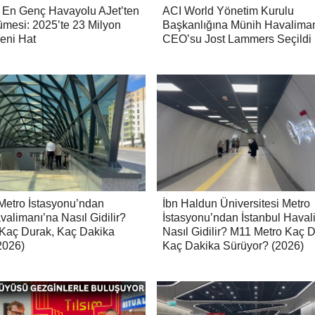
n En Genç Havayolu AJet’ten
ACI World Yönetim Kurulu
mesi: 2025’te 23 Milyon
Başkanlığına Münih Havalima
Yeni Hat
CEO’su Jost Lammers Seçildi
Metro İstasyonu’ndan
İbn Haldun Üniversitesi Metro
valimanı’na Nasıl Gidilir?
İstasyonu’ndan İstanbul Haval
Kaç Durak, Kaç Dakika
Nasıl Gidilir? M11 Metro Kaç 
2026)
Kaç Dakika Sürüyor? (2026)