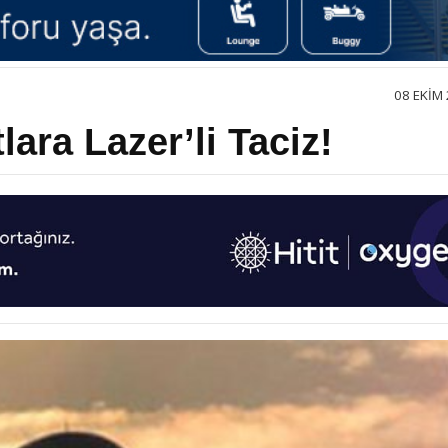
08 EKIM 
ara Lazer’li Taciz!