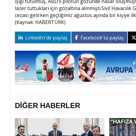
ışığı tutulmuş, ABD’li pilotun gözünde hasar oluşmuşt
lazer tuttukları için gözaltına alınmıştı.Sivil Havacıl
cezası gelirken geçtiğimiz ağustos ayında bir kişiye il
(Kaynak: HABERTÜRK)
LinkedIn'de paylaş
Facebook'ta paylaş
DİĞER HABERLER