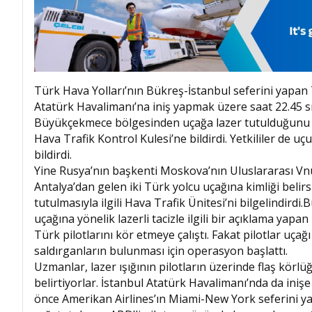
Türk Hava Yolları’nın Bükreş-İstanbul seferini yapan T
Atatürk Havalimanı’na iniş yapmak üzere saat 22.45 sı
Büyükçekmece bölgesinden uçağa lazer tutulduğunu f
Hava Trafik Kontrol Kulesi’ne bildirdi. Yetkililer de u
bildirdi.
Yine Rusya’nın başkenti Moskova’nın Uluslararası Vnu
Antalya’dan gelen iki Türk yolcu uçağına kimliği belirsiz
tutulmasıyla ilgili Hava Trafik Ünitesi’ni bilgelindirdi
uçağına yönelik lazerli tacizle ilgili bir açıklama yap
Türk pilotlarını kör etmeye çalıştı. Fakat pilotlar uçağ
saldırganların bulunması için operasyon başlattı.
Uzmanlar, lazer ışığının pilotların üzerinde flaş kör
belirtiyorlar. İstanbul Atatürk Havalimanı’nda da ini
önce Amerikan Airlines’ın Miami-New York seferini yapa