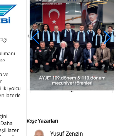
çağı
alimanı
ine
a ve
er
 iki yolcu
en lazerle
ğini
Köşe
Yazarları
. Daha
şil lazer
Yusuf Zengin