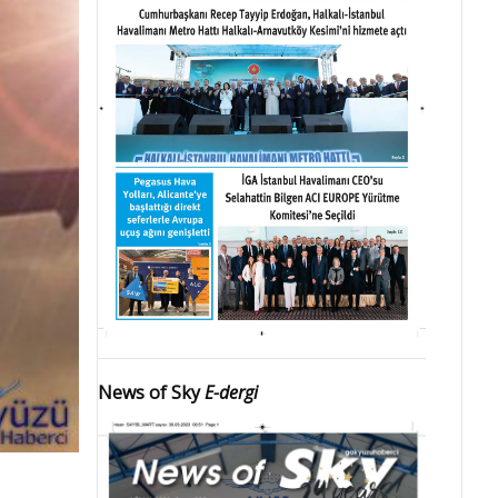
News of Sky
E-dergi