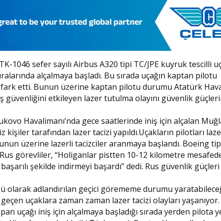
K-1046 sefer sayılı Airbus A320 tipi TC/JPE kuyruk tescilli u
ralarında alçalmaya başladı. Bu sırada uçağın kaptan pilotu
ark etti. Bunun üzerine kaptan pilotu durumu Atatürk Hav
çuş güvenliğini etkileyen lazer tutulma olayını güvenlik güçler
kovo Havalimanı’nda gece saatlerinde iniş için alçalan Muğl
 kişiler tarafından lazer tacizi yapıldı.Uçakların pilotları laz
.Bunun üzerine lazerli tacizciler aranmaya başlandı. Boeing tipi
an Rus görevliler, “Holiganlar pistten 10-12 kilometre mesafed
ı başarılı şekilde indirmeyi başardı” dedi. Rus güvenlik güçleri
lüğü olarak adlandırılan geçici görememe durumu yaratabilece
şe geçen uçaklara zaman zaman lazer tacizi olayları yaşanıyor
n uçağı iniş için alçalmaya başladığı sırada yerden pilota ye