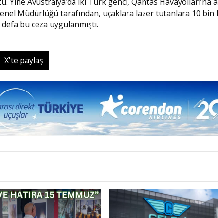
u. Yine Avustralya’da iki Türk genci, Qantas Havayolları’na a
ık Genel Müdürlüğü tarafından, uçaklara lazer tutanlara 10 bin 
k defa bu ceza uygulanmıştı.
X'te paylaş