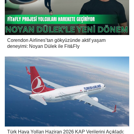
Corendon Airlines’tan gökyüzünde aktif yaşam
deneyimi: Noyan Dülek ile Fit&Fly
Türk Hava Yolları Haziran 2026 KAP Verilerini Açıkladı: