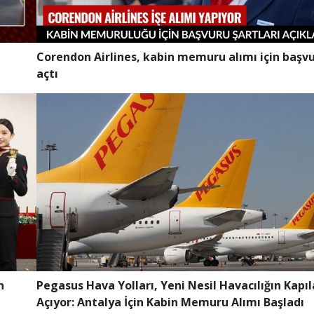
Corendon Airlines, kabin memuru alımı için başvu
açtı
n
Pegasus Hava Yolları, Yeni Nesil Havacılığın Kapıl
Açıyor: Antalya İçin Kabin Memuru Alımı Başladı