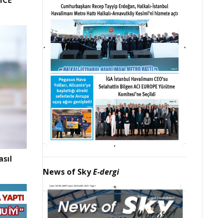
ICE
sıl
News of Sky
E-dergi