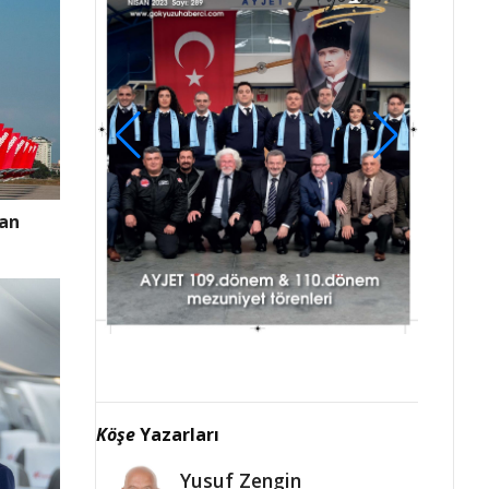
yan
Köşe
Yazarları
Yusuf Zengin