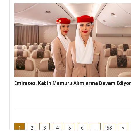
Emirates, Kabin Memuru Alımlarına Devam Ediyor
1
2
3
4
5
6
…
58
»