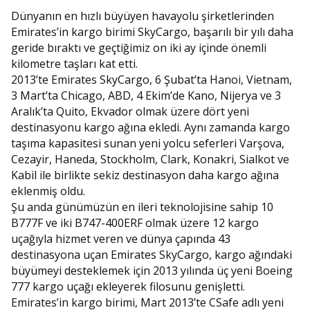
Dünyanın en hızlı büyüyen havayolu şirketlerinden
Emirates’in kargo birimi SkyCargo, başarılı bir yılı daha
geride bıraktı ve geçtiğimiz on iki ay içinde önemli
kilometre taşları kat etti.
2013’te Emirates SkyCargo, 6 Şubat’ta Hanoi, Vietnam,
3 Mart’ta Chicago, ABD, 4 Ekim’de Kano, Nijerya ve 3
Aralık’ta Quito, Ekvador olmak üzere dört yeni
destinasyonu kargo ağına ekledi. Aynı zamanda kargo
taşıma kapasitesi sunan yeni yolcu seferleri Varşova,
Cezayir, Haneda, Stockholm, Clark, Konakri, Sialkot ve
Kabil ile birlikte sekiz destinasyon daha kargo ağına
eklenmiş oldu.
Şu anda günümüzün en ileri teknolojisine sahip 10
B777F ve iki B747-400ERF olmak üzere 12 kargo
uçağıyla hizmet veren ve dünya çapında 43
destinasyona uçan Emirates SkyCargo, kargo ağındaki
büyümeyi desteklemek için 2013 yılında üç yeni Boeing
777 kargo uçağı ekleyerek filosunu genişletti.
Emirates’in kargo birimi, Mart 2013’te CSafe adlı yeni