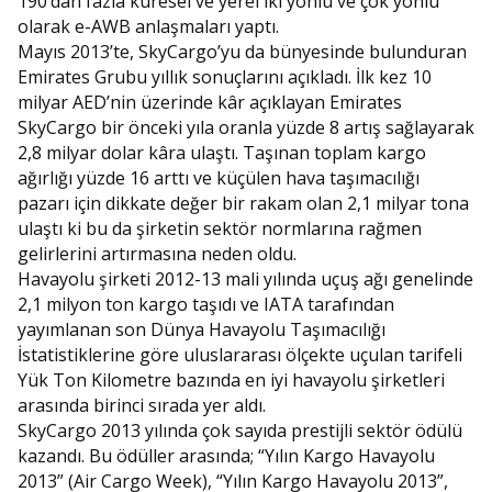
190’dan fazla küresel ve yerel iki yönlü ve çok yönlü
olarak e-AWB anlaşmaları yaptı.
Mayıs 2013’te, SkyCargo’yu da bünyesinde bulunduran
Emirates Grubu yıllık sonuçlarını açıkladı. İlk kez 10
milyar AED’nin üzerinde kâr açıklayan Emirates
SkyCargo bir önceki yıla oranla yüzde 8 artış sağlayarak
2,8 milyar dolar kâra ulaştı. Taşınan toplam kargo
ağırlığı yüzde 16 arttı ve küçülen hava taşımacılığı
pazarı için dikkate değer bir rakam olan 2,1 milyar tona
ulaştı ki bu da şirketin sektör normlarına rağmen
gelirlerini artırmasına neden oldu.
Havayolu şirketi 2012-13 mali yılında uçuş ağı genelinde
2,1 milyon ton kargo taşıdı ve IATA tarafından
yayımlanan son Dünya Havayolu Taşımacılığı
İstatistiklerine göre uluslararası ölçekte uçulan tarifeli
Yük Ton Kilometre bazında en iyi havayolu şirketleri
arasında birinci sırada yer aldı.
SkyCargo 2013 yılında çok sayıda prestijli sektör ödülü
kazandı. Bu ödüller arasında; “Yılın Kargo Havayolu
2013” (Air Cargo Week), “Yılın Kargo Havayolu 2013”,