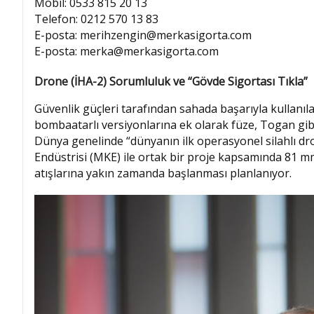
Mobil: 0533 815 20 13
Telefon: 0212 570 13 83
E-posta: merihzengin@merkasigorta.com
E-posta: merka@merkasigorta.com
Drone (İHA-2) Sorumluluk ve “Gövde Sigortası Tıkla”
Güvenlik güçleri tarafından sahada başarıyla kullanıl
bombaatarlı versiyonlarına ek olarak füze, Togan gib
Dünya genelinde “dünyanın ilk operasyonel silahlı d
Endüstrisi (MKE) ile ortak bir proje kapsamında 81 
atışlarına yakın zamanda başlanması planlanıyor.