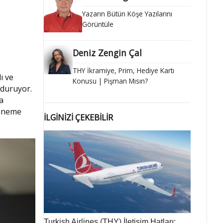
Yazarın Bütün Köşe Yazılarını
Görüntüle
Deniz Zengin Çal
THY İkramiye, Prim, Hediye Kartı
ı ve
Konusu | Pişman Mısın?
nduruyor.
a
Deneme
İLGİNİZİ ÇEKEBİLİR
Turkish Airlines (THY) İletişim Hatları: