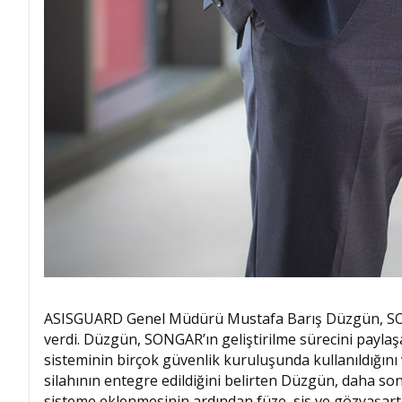
ASISGUARD Genel Müdürü Mustafa Barış Düzgün, SONG
verdi. Düzgün, SONGAR’ın geliştirilme sürecini payla
sisteminin birçok güvenlik kuruluşunda kullanıldığını 
silahının entegre edildiğini belirten Düzgün, daha 
sisteme eklenmesinin ardından füze, sis ve gözyaşart