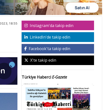
2023, 18:55
Instagram'da takip edin
LinkedIn'de takip edin
Facebook'ta takip edin
X'te takip edin
Türkiye Haberci
E-Gazete