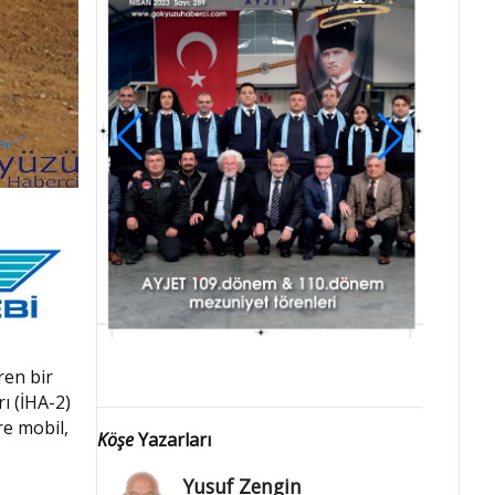
ren bir
rı (İHA-2)
re mobil,
Köşe
Yazarları
Yusuf Zengin