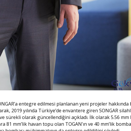
AR’a entegre edilmesi planlanan yeni projeler hakkında b
şarak, 2019 yılında Türkiye’de envantere giren SONGAR silahl
ve sürekli olarak güncellendiğini açıkladı. İlk olarak 5.56 m
sonra 81 mm’lik havan topu olan TOGAN’ın ve 40 mm’lik bomba
ıcı bombası mühimmatının da entegre edildiğini söyledi.