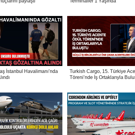
nuçlarını paylaştı
Terminaller 1 Yaşında
aş İstanbul Havalimanı’nda
Turkish Cargo, 15. Türkiye Ac
lındı
Töreni’nde İş Ortaklarıyla Bulu