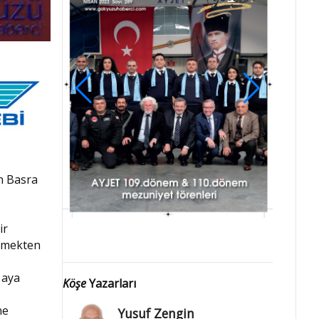
in Basra
ir
ürmekten
 aya
Köşe
Yazarları
ne
Yusuf Zengin