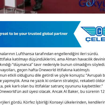
lmalarının Lufthansa tarafından engellendiğini ileri sürdü.
ttifaka katılmayı düşündüklerini, ama Alman havacılık devin
kındığı “düşmanca” tavır nedeniyle bunun olmadığını söyledi.
yolları, geçen hafta Oneworld ittifakına katılmıştı.
un etkili olduğunu dile getirdi ve şöyle konuştu: “Avrupalı b
e yapmıştık. Ama ne yazık ki onların stratejisi, rekabeti öld
a, pek karlı olan bu ittifaklar satranç oyununu kaybettiler.”
 Oneworld’ün asil üyesi olacak. Ancak Al Baker, bu sürenin 12
rjileri gördü. Körfez İşbirliği Konseyi ülkelerinden, kendileri