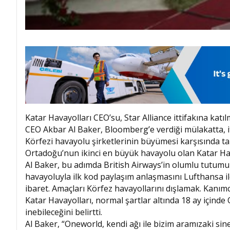
Katar Havayolları CEO’su, Star Alliance ittifakına katı
CEO Akbar Al Baker, Bloomberg’e verdiği mülakatta, i
Körfezi havayolu şirketlerinin büyümesi karşısında ta
Ortadoğu’nun ikinci en büyük havayolu olan Katar Hava
Al Baker, bu adımda British Airways’in olumlu tutumun
havayoluyla ilk kod paylaşım anlaşmasını Lufthansa il
ibaret. Amaçları Körfez havayollarını dışlamak. Kanımc
Katar Havayolları, normal şartlar altında 18 ay içinde
inebileceğini belirtti.
Al Baker, “Oneworld, kendi ağı ile bizim aramızaki sine