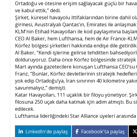
Ortadoğu ve ötesine erişim sağlayacak güçlü bir havay
ve kabul ettik,” dedi.
Şirket, küresel havayolu ittifaklarından birine dahil 
girmesi, Avustralyalı Qantas’ın, Emirates ile anlaşmak 
KLM’nin Etihad Havayolları ile kod paylaşımına başla
CEO Al Baker, hem Lufthansa, hem de Air France-KLM’n
Körfez bölgesi şirketleri hakkında endişe dile getirdi
Al Baker, “Kendi işlerine gelirse tehditten bahsediyorl
dolduruyoruz. Daha önce Körfez bölgesinde stratejik 
Mart ayında gazetecilere konuşan Lufthansa CEO’su Ch
Franz, “Bunlar, Körfez devletlerinin stratejik hedefle
yok edip Ortadoğu’ya, İran sınırının 40 kilometre yakın
savunmalıyız,” demişti.
Katar Havayolları, 111 uçaklık bir filoyu yönetiyor. Şirk
filosuna 250 uçak daha katmak için adım atmıştı. Bu si
edilecek.
Lufthansa liderliğindeki Star Alliance üyeleri arasında
LinkedIn'de paylaş
Facebook'ta paylaş