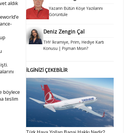
vet aldık
Yazarın Bütün Köşe Yazılarını
Görüntüle
neworld’e
rance-
Deniz Zengin Çal
rup
THY İkramiye, Prim, Hediye Kartı
Konusu | Pişman Mısın?
u
şti.
İLGİNİZİ ÇEKEBİLİR
alarını
ve böylece
na teslim
Türk Hava Yolları Bagaj Hakkı Nedir?