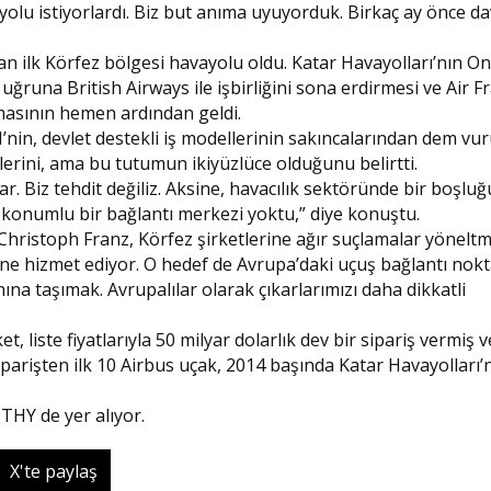
olu istiyorlardı. Biz but anıma uyuyorduk. Birkaç ay önce da
olan ilk Körfez bölgesi havayolu oldu. Katar Havayolları’nın O
uğruna British Airways ile işbirliğini sona erdirmesi ve Air F
masının hemen ardından geldi.
in, devlet destekli iş modellerinin sakıncalarından dem vu
klerini, ama bu tutumun ikiyüzlüce olduğunu belirtti.
ar. Biz tehdit değiliz. Aksine, havacılık sektöründe bir boşluğ
konumlu bir bağlantı merkezi yoktu,” diye konuştu.
ristoph Franz, Körfez şirketlerine ağır suçlamalar yöneltmi
rine hizmet ediyor. O hedef de Avrupa’daki uçuş bağlantı nokt
ına taşımak. Avrupalılar olarak çıkarlarımızı daha dikkatli
et, liste fiyatlarıyla 50 milyar dolarlık dev bir sipariş vermiş 
parişten ilk 10 Airbus uçak, 2014 başında Katar Havayolları’
 THY de yer alıyor.
X'te paylaş