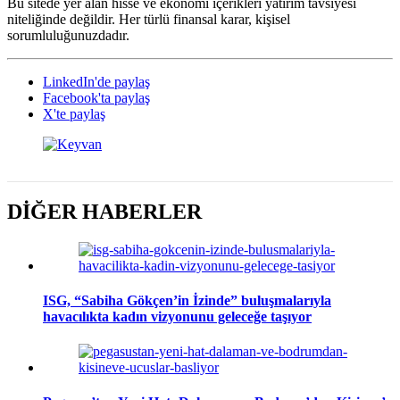
Bu sitede yer alan hisse ve ekonomi içerikleri yatırım tavsiyesi
niteliğinde değildir. Her türlü finansal karar, kişisel
sorumluluğunuzdadır.
LinkedIn'de paylaş
Facebook'ta paylaş
X'te paylaş
DİĞER HABERLER
ISG, “Sabiha Gökçen’in İzinde” buluşmalarıyla
havacılıkta kadın vizyonunu geleceğe taşıyor