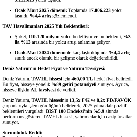
Ocak-Mart 2025 dönemi:
Toplamda
17.806.223
yolcu
taşındı,
%4,4 artış
gözlemlendi.
TAV Havalimanları 2025 Yılı Beklentileri:
Şirket,
110-120 milyon
yolcu hedefliyor ve bu beklenti,
%3
ila %13
arasında bir yolcu artışı anlamına geliyor.
Ocak-Mart 2024 dönemi
ile karşılaştırıldığında
%4,4 artış
sınırlı ancak olumlu bir gelişme olarak değerlendirildi.
Deniz Yatırım’ın Hedef Fiyat ve Yatırım Tavsiyesi:
Deniz Yatırım,
TAVHL hissesi
için
460,00 TL
hedef fiyat belirledi.
Bu fiyat, hisseye yönelik
%89 getiri potansiyeli
sunuyor. Ayrıca,
hisseye ilişkin
AL tavsiyesi
de verildi.
Deniz Yatırım,
TAVHL hissesi
nin
13,5x F/K
ve
8,2x FD/FAVÖK
çarpanlarıyla işlem gördüğünü belirterek, 2025 yılına dair pozitif
beklentileri vurguladı.
BIST 100 Endeksi’nin %5,9
altında
performans gösteren TAVHL hissesi, yatırımcılar için cazip fırsatlar
sunuyor.
Sorumluluk Reddi: