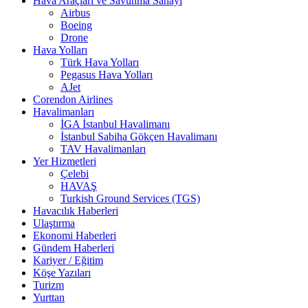
Hava Araçları ve Savunma Sanayi
Airbus
Boeing
Drone
Hava Yolları
Türk Hava Yolları
Pegasus Hava Yolları
AJet
Corendon Airlines
Havalimanları
İGA İstanbul Havalimanı
İstanbul Sabiha Gökçen Havalimanı
TAV Havalimanları
Yer Hizmetleri
Çelebi
HAVAŞ
Turkish Ground Services (TGS)
Havacılık Haberleri
Ulaştırma
Ekonomi Haberleri
Gündem Haberleri
Kariyer / Eğitim
Köşe Yazıları
Turizm
Yurttan