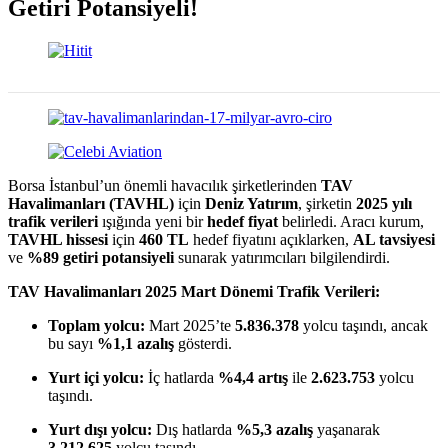
Getiri Potansiyeli!
Borsa İstanbul’un önemli havacılık şirketlerinden
TAV
Havalimanları (TAVHL)
için
Deniz Yatırım
, şirketin
2025 yılı
trafik verileri
ışığında yeni bir
hedef fiyat
belirledi. Aracı kurum,
TAVHL hissesi
için
460 TL
hedef fiyatını açıklarken,
AL tavsiyesi
ve
%89 getiri potansiyeli
sunarak yatırımcıları bilgilendirdi.
TAV Havalimanları 2025 Mart Dönemi Trafik Verileri:
Toplam yolcu:
Mart 2025’te
5.836.378
yolcu taşındı, ancak
bu sayı
%1,1 azalış
gösterdi.
Yurt içi yolcu:
İç hatlarda
%4,4 artış
ile
2.623.753
yolcu
taşındı.
Yurt dışı yolcu:
Dış hatlarda
%5,3 azalış
yaşanarak
3.212.625
yolcu taşındı.