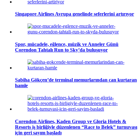
Singapore Airlines Avrupa genelinde seferlerini artırıyor
Spor, mücadele, eğlence, müzik ve Anneler Günü
Corendon Tahtalı Run to Sky’da buluşuyor
Sabiha Gökçen’de terminal memurlarından can kurtaran
hamle
Corendon Airlines, Kaden Group ve Gloria Hotels &
Resorts iş birliğiyle düzenlenen “Race to Belek” turnuvası
için geri sayım başladı