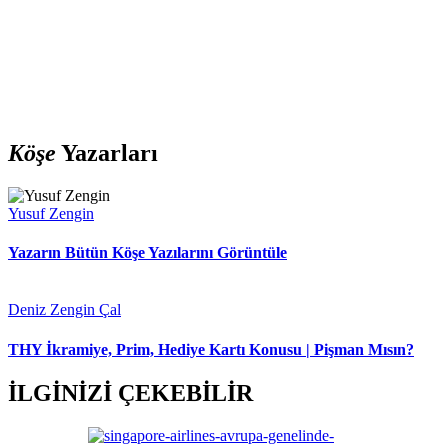
Köşe
Yazarları
Yusuf Zengin
Yazarın Bütün Köşe Yazılarını Görüntüle
Deniz Zengin Çal
THY İkramiye, Prim, Hediye Kartı Konusu | Pişman Mısın?
İLGİNİZİ ÇEKEBİLİR