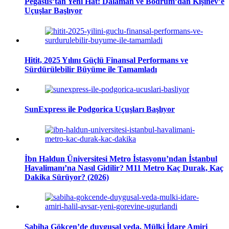
Pegasus’tan Yeni Hat: Dalaman ve Bodrum’dan Kişinev’e
Uçuşlar Başlıyor
Hitit, 2025 Yılını Güçlü Finansal Performans ve
Sürdürülebilir Büyüme ile Tamamladı
SunExpress ile Podgorica Uçuşları Başlıyor
İbn Haldun Üniversitesi Metro İstasyonu’ndan İstanbul
Havalimanı’na Nasıl Gidilir? M11 Metro Kaç Durak, Kaç
Dakika Sürüyor? (2026)
Sabiha Gökçen’de duygusal veda, Mülki İdare Amiri