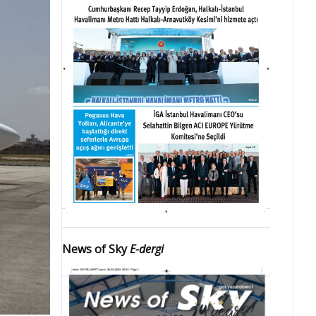
News of Sky
E-dergi