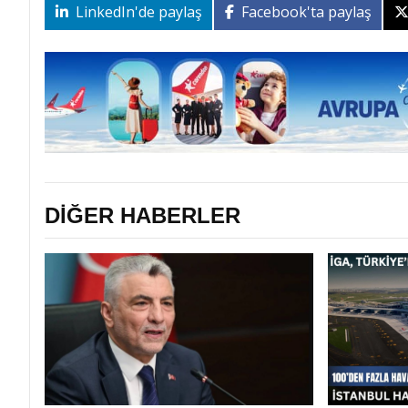
LinkedIn'de paylaş
Facebook'ta paylaş
DİĞER HABERLER