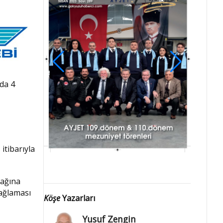
ada 4
itibarıyla
 ağına
sağlaması
Köşe
Yazarları
Yusuf Zengin