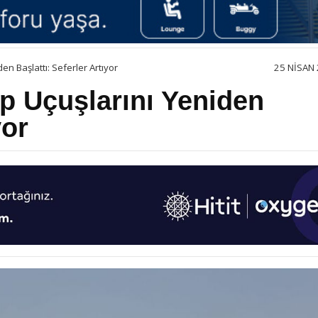
en Başlattı: Seferler Artıyor
25 NISAN 
ep Uçuşlarını Yeniden
yor