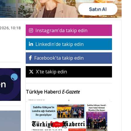
2026, 10:18
Instagram'da takip edin
LinkedIn'de takip edin
Facebook'ta takip edin
X'te takip edin
Türkiye Haberci
E-Gazete