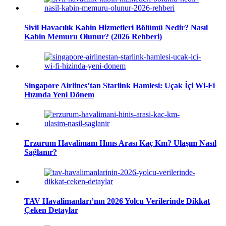
Sivil Havacılık Kabin Hizmetleri Bölümü Nedir? Nasıl
Kabin Memuru Olunur? (2026 Rehberi)
Singapore Airlines’tan Starlink Hamlesi: Uçak İçi Wi-Fi
Hızında Yeni Dönem
Erzurum Havalimanı Hınıs Arası Kaç Km? Ulaşım Nasıl
Sağlanır?
TAV Havalimanları’nın 2026 Yolcu Verilerinde Dikkat
Çeken Detaylar