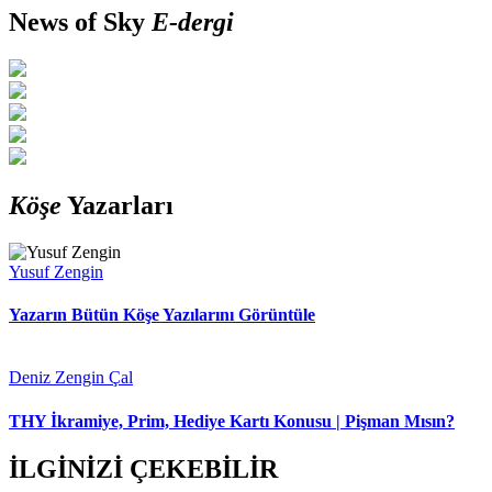
News of Sky
E-dergi
Köşe
Yazarları
Yusuf Zengin
Yazarın Bütün Köşe Yazılarını Görüntüle
Deniz Zengin Çal
THY İkramiye, Prim, Hediye Kartı Konusu | Pişman Mısın?
İLGİNİZİ ÇEKEBİLİR