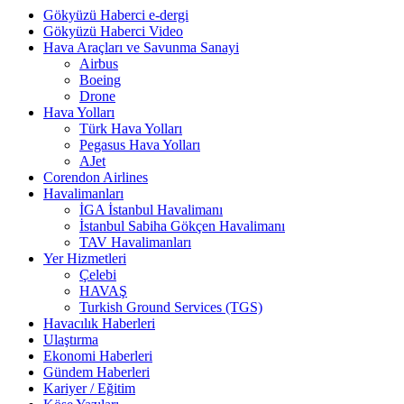
Gökyüzü Haberci e-dergi
Gökyüzü Haberci Video
Hava Araçları ve Savunma Sanayi
Airbus
Boeing
Drone
Hava Yolları
Türk Hava Yolları
Pegasus Hava Yolları
AJet
Corendon Airlines
Havalimanları
İGA İstanbul Havalimanı
İstanbul Sabiha Gökçen Havalimanı
TAV Havalimanları
Yer Hizmetleri
Çelebi
HAVAŞ
Turkish Ground Services (TGS)
Havacılık Haberleri
Ulaştırma
Ekonomi Haberleri
Gündem Haberleri
Kariyer / Eğitim