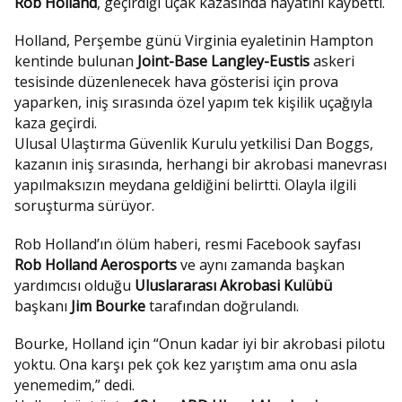
Rob Holland
, geçirdiği uçak kazasında hayatını kaybetti.
Holland, Perşembe günü Virginia eyaletinin Hampton
kentinde bulunan
Joint-Base Langley-Eustis
askeri
tesisinde düzenlenecek hava gösterisi için prova
yaparken, iniş sırasında özel yapım tek kişilik uçağıyla
kaza geçirdi.
Ulusal Ulaştırma Güvenlik Kurulu yetkilisi Dan Boggs,
kazanın iniş sırasında, herhangi bir akrobasi manevrası
yapılmaksızın meydana geldiğini belirtti. Olayla ilgili
soruşturma sürüyor.
Rob Holland’ın ölüm haberi, resmi Facebook sayfası
Rob Holland Aerosports
ve aynı zamanda başkan
yardımcısı olduğu
Uluslararası Akrobasi Kulübü
başkanı
Jim Bourke
tarafından doğrulandı.
Bourke, Holland için “Onun kadar iyi bir akrobasi pilotu
yoktu. Ona karşı pek çok kez yarıştım ama onu asla
yenemedim,” dedi.