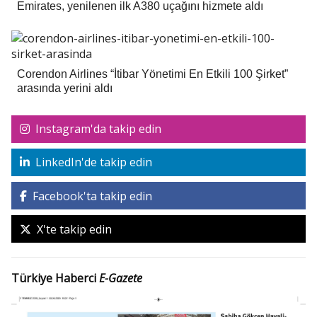
Emirates, yenilenen ilk A380 uçağını hizmete aldı
Corendon Airlines “İtibar Yönetimi En Etkili 100 Şirket”
arasında yerini aldı
Instagram'da takip edin
LinkedIn'de takip edin
Facebook'ta takip edin
X'te takip edin
Türkiye Haberci
E-Gazete