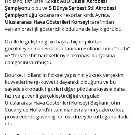
Holland, üst üste
12 kez ABD Ulusal Akrobasi
Şampiyonu
oldu ve
5 Dünya Serbest Stil Akrobasi
Şampiyonluğu
kazanarak rekorlar kırdı. Ayrıca,
Uluslararası Hava Gösterileri Konseyi
tarafından
verilen prestijli göstericilik ödülüne de layık görüldü.
Özellikle geliştirdiği ve başka hiçbir pilottan
görülmeyen manevralarla tanınan Holland, ünlü “frizbi”
ve “ters frizbi” hareketleriyle akrobasi dünyasına
damgasını vurmuştu.
Bourke, Holland’ın fiziksel yapısının yüksek yerçekimi
kuvvetlerine (g-kuvveti) dayanıklı olduğunu ve bu
sayede akrobatik figürleri diğer pilotlara kıyasla daha
hızlı ve güvenli gerçekleştirdiğini vurguladı.
Uluslararası Hava Gösterileri Konseyi Başkanı John
Cudahy de Holland’ın tüm manevralarını yüzlerce kez
prova ederek güvenliği en üst düzeyde tuttuğunu ifade
etti.