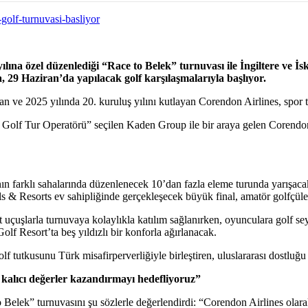
ılına özel düzenlediği “Race to Belek” turnuvası ile İngiltere ve İs
 29 Haziran’da yapılacak golf karşılaşmalarıyla başlıyor.
ve 2025 yılında 20. kuruluş yılını kutlayan Corendon Airlines, spor tu
Golf Tur Operatörü” seçilen Kaden Group ile bir araya gelen Corendon, 
nın farklı sahalarında düzenlenecek 10’dan fazla eleme turunda yarışacak
& Resorts ev sahipliğinde gerçekleşecek büyük final, amatör golfçüler 
uçuşlarla turnuvaya kolaylıkla katılım sağlanırken, oyunculara golf seyah
Golf Resort’ta beş yıldızlı bir konforla ağırlanacak.
f tutkusunu Türk misafirperverliğiyle birleştiren, uluslararası dostluğu
kalıcı değerler kazandırmayı hedefliyoruz”
elek” turnuvasını şu sözlerle değerlendirdi: “Corendon Airlines olara