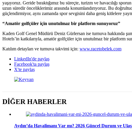
yaşıyoruz. Geride bıraktığımız bu süreçte, turizm ve havacılığı sporun 
uzun süredir önceliklerimiz arasında konumlandırıyoruz. Bu doğrultu
güçlendirmiyor, aynı zamanda spor sevgisini daha geniş kitlelere yay
“Amatör golfçüler için unutulmaz bir platform sunuyoruz”
Kaden Golf Genel Müdürü Deniz Gürlersan ise turnuva hakkında şunları 
Hotels’in katkılarıyla, amatör golfçüler için unutulmaz bir platform s
Katılım detayları ve turnuva takvimi için:
www.racetobelek.com
LinkedIn'de paylaş
Facebook'ta paylaş
X'te paylaş
DİĞER HABERLER
Aydın’da Havalimanı Var mı? 2026 Güncel Durum ve Ulaş