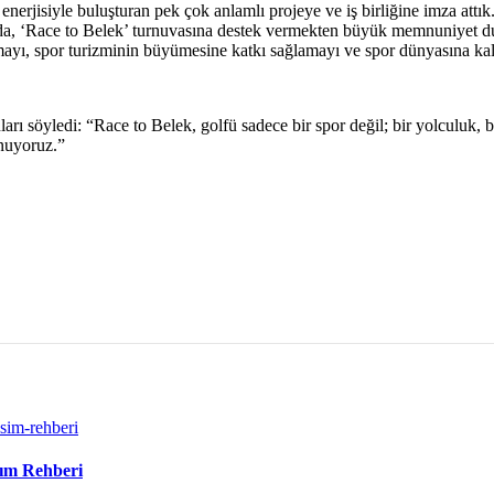
enerjisiyle buluşturan pek çok anlamlı projeye ve iş birliğine imza attı
da, ‘Race to Belek’ turnuvasına destek vermekten büyük memnuniyet du
mayı, spor turizminin büyümesine katkı sağlamayı ve spor dünyasına kal
söyledi: “Race to Belek, golfü sadece bir spor değil; bir yolculuk, bi
unuyoruz.”
ım Rehberi