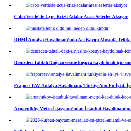
Cabo Verde’de Uçuş Krizi: Adalar Arası Seferler Aksıyor
DHMİ Antalya Havalimanı’nda Acı Kayıp: Mustafa Teltik 
Denizden Tahtalı Dağı zirvesine koşuya kaydolmak için son
Fraport TAV Antalya Havalimanı, Türkiye’nin En İyi 4. İşv
Arnavutköy Metro İstasyonu’ndan İstanbul Havalimanı’na