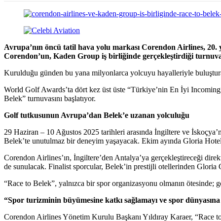
Avrupa’nın öncü tatil hava yolu markası
Corendon Airlines, 20. y
Corendon’un, Kaden Group iş birliğinde gerçekleştirdiği turnuva,
Kurulduğu günden bu yana milyonlarca yolcuyu hayalleriyle buluşturan 
World Golf Awards’ta dört kez üst üste “Türkiye’nin En İyi Incoming 
Belek” turnuvasını başlatıyor.
Golf tutkusunun Avrupa’dan Belek’e uzanan yolculuğu
29 Haziran – 10 Ağustos 2025 tarihleri arasında İngiltere ve İskoçya’
Belek’te unutulmaz bir deneyim yaşayacak. Ekim ayında Gloria Hotels 
Corendon Airlines’ın, İngiltere’den Antalya’ya gerçekleştireceği direkt 
de sunulacak. Finalist sporcular, Belek’in prestijli otellerinden Gloria 
“Race to Belek”, yalnızca bir spor organizasyonu olmanın ötesinde; gol
“Spor turizminin büyümesine katkı sağlamayı ve spor dünyasına 
Corendon Airlines Yönetim Kurulu Başkanı Yıldıray Karaer, “Race to B