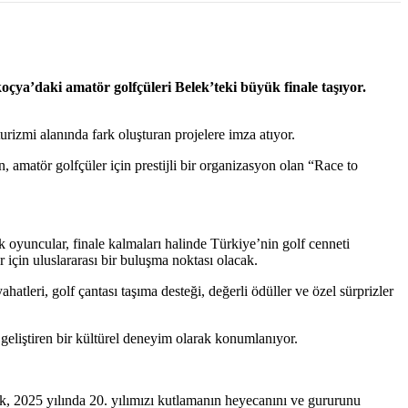
koçya’daki amatör golfçüleri Belek’teki büyük finale taşıyor.
rizmi alanında fark oluşturan projelere imza atıyor.
amatör golfçüler için prestijli bir organizasyon olan “Race to
 oyuncular, finale kalmaları halinde Türkiye’nin golf cenneti
için uluslararası bir buluşma noktası olacak.
atleri, golf çantası taşıma desteği, değerli ödüller ve özel sürprizler
 geliştiren bir kültürel deneyim olarak konumlanıyor.
k, 2025 yılında 20. yılımızı kutlamanın heyecanını ve gururunu