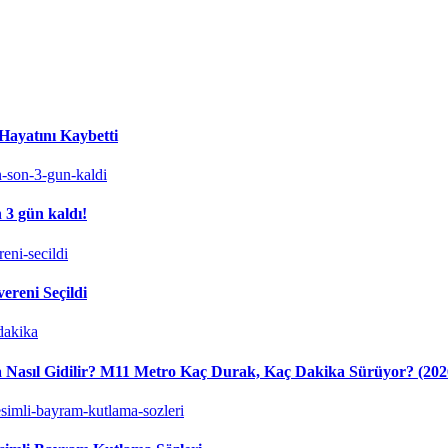
Hayatını Kaybetti
 3 gün kaldı!
ereni Seçildi
 Nasıl Gidilir? M11 Metro Kaç Durak, Kaç Dakika Sürüyor? (202