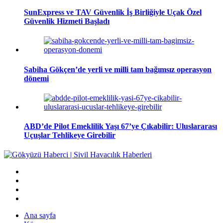
SunExpress ve TAV Güvenlik İş Birliğiyle Uçak Özel
Güvenlik Hizmeti Başladı
Sabiha Gökçen’de yerli ve milli tam bağımsız operasyon
dönemi
ABD’de Pilot Emeklilik Yaşı 67’ye Çıkabilir: Uluslararası
Uçuşlar Tehlikeye Girebilir
Ana sayfa