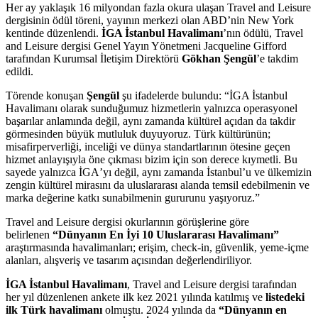
Her ay yaklaşık 16 milyondan fazla okura ulaşan Travel and Leisure
dergisinin ödül töreni, yayının merkezi olan ABD
’
nin New York
kentinde düzenlendi.
İGA İstanbul Havalimanı
’
nın ödülü, Travel
and Leisure dergisi Genel Yayın Yönetmeni Jacqueline Gifford
tarafından Kurumsal İletişim Direktörü
Gökhan Şengül
’
e takdim
edildi.
Törende konuşan
Şengül
şu ifadelerde bulundu: “İGA İstanbul
Havalimanı olarak sunduğumuz hizmetlerin yalnızca operasyonel
başarılar anlamında değil, aynı zamanda kültürel açıdan da takdir
görmesinden büyük mutluluk duyuyoruz. Türk kültürünün;
misafirperverliği, inceliği ve dünya standartlarının ötesine geçen
hizmet anlayışıyla öne çıkması bizim için son derece kıymetli. Bu
sayede yalnızca İGA
’
yı değil, aynı zamanda İstanbul
’
u ve ülkemizin
zengin kültürel mirasını da uluslararası alanda temsil edebilmenin ve
marka değerine katkı sunabilmenin gururunu yaşıyoruz.”
Travel and Leisure dergisi okurlarının görüşlerine göre
belirlenen
“
Dünyanın En İyi 10 Uluslararası
Havaliman
ı”
araştırmasında havalimanları; erişim, check-in, güvenlik, yeme-içme
alanları, alışveriş ve tasarım açısından değerlendiriliyor.
İGA İstanbul Havalimanı
, Travel and Leisure dergisi tarafından
her yıl düzenlenen ankete ilk kez 2021 yılında katılmış ve
listedeki
ilk Türk havalimanı
olmuştu. 2024 yılında da
“
Dünyanın en