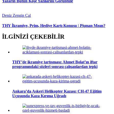
Yazarın Bütün Köşe Yazılarını Görüntüle
Deniz Zengin Çal
THY İkramiye, Prim, Hediye Kartı Konusu | Pişman Mısın?
İLGİNİZİ ÇEKEBİLİR
THY’de ikramiye tartışması: Ahmet Bolat’ın iftar
programındaki sözleri sonrası çalışanlardan tepki
Ankara’da Askeri Helikopter Kazası: CH-47 Eğitim
Uçuşunda Kaza Kırıma Uğradı