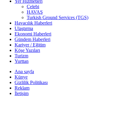
Yer Hizmetleri
Çelebi
HAVAŞ
Turkish Ground Services (TGS)
Havacılık Haberleri
Ulaştırma
Ekonomi Haberleri
Gündem Haberleri
Kariyer / Eğitim
Köşe Yazıları
Turizm
Yurttan
Ana sayfa
Künye
Gizlilik Politikası
Reklam
İletişim