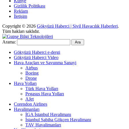
Künye
Gizlilik Politikası
Reklam
İletişim
Copyright © 2026
Gökyüzü Haberci | Sivil Havacılık Haberleri
.
Tüm hakları saklıdır.
Arama:
Gökyüzü Haberci e-dergi
Gökyüzü Haberci Video
Hava Araçları ve Savunma Sanayi
Airbus
Boeing
Drone
Hava Yolları
Türk Hava Yolları
Pegasus Hava Yolları
AJet
Corendon Airlines
Havalimanları
İGA İstanbul Havalimanı
İstanbul Sabiha Gökçen Havalimanı
TAV Havalimanları