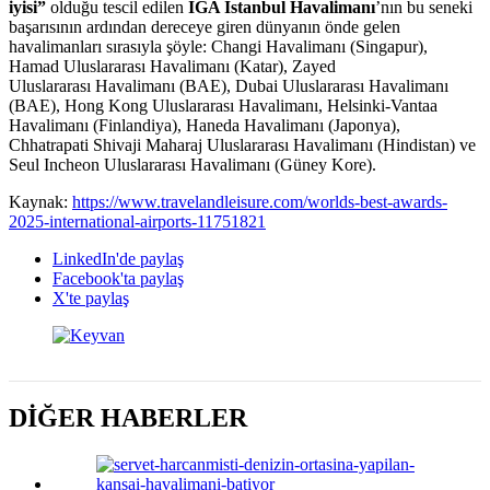
iyisi”
olduğu tescil edilen
İGA İstanbul Havalimanı
’
nın bu seneki
başarısının ardından dereceye giren dünyanın önde gelen
havalimanları sırasıyla şöyle: Changi Havalimanı (Singapur),
Hamad Uluslararası Havalimanı (Katar), Zayed
Uluslararası Havalimanı (BAE), Dubai Uluslararası Havalimanı
(BAE), Hong Kong Uluslararası Havalimanı, Helsinki-Vantaa
Havalimanı (Finlandiya), Haneda Havalimanı (Japonya),
Chhatrapati Shivaji Maharaj Uluslararası Havalimanı (Hindistan) ve
Seul Incheon Uluslararası Havalimanı (Güney Kore).
Kaynak:
https://www.travelandleisure.
com/worlds-best-awards-
2025-
international-airports-
11751821
LinkedIn'de paylaş
Facebook'ta paylaş
X'te paylaş
DİĞER HABERLER