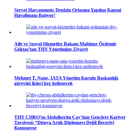
Servet Harcanmıştı: Denizin Ortasına Yapılan Kansai
Havalimanı Batıyor!
Aile ve Sosyal Hizmetler Bakanı Mahinur Özdemir
Göktaş’tan THY Yönetimine Ziyaret
Mehmet T. Nane, IATA Yönetim Kurulu Başkanlığı
görevini ikinci kez üstlenecek
THY CHRO’su Abdulkerim Çay’dan Gençlere Kariyer
Tavsiyesi: “Dünya Artık Diplomayı Değil Beceriyi
Konuşuyor