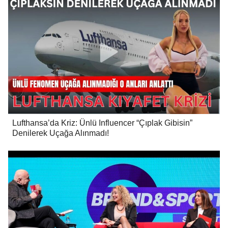
Lufthansa’da Kriz: Ünlü Influencer “Çıplak Gibisin”
Denilerek Uçağa Alınmadı!