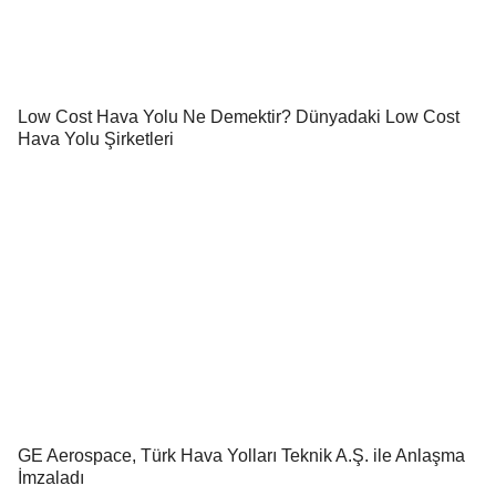
Ana sayfa
Künye
Gizlilik Politikası
Reklam
İletişim
Copyright © 2026
Gökyüzü Haberci | Sivil Havacılık Haberleri
. Tüm
hakları saklıdır.