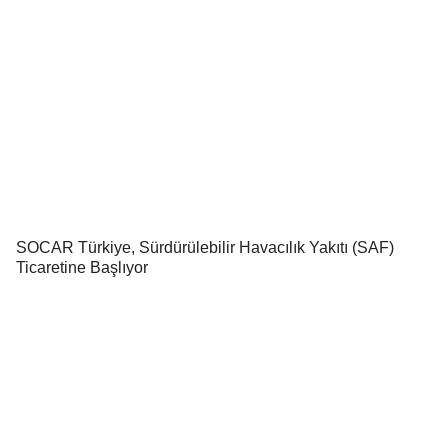
SOCAR Türkiye, Sürdürülebilir Havacılık Yakıtı (SAF)
Ticaretine Başlıyor
Low Cost Hava Yolu Ne Demektir? Dünyadaki Low Cost
Hava Yolu Şirketleri
GE Aerospace, Türk Hava Yolları Teknik A.Ş. ile Anlaşma
İmzaladı