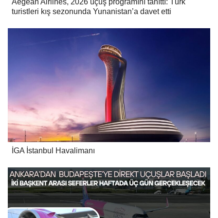
Aegean Airlines, 2026 uçuş programını tanıttı: Türk
turistleri kış sezonunda Yunanistan’a davet etti
İGA İstanbul Havalimanı