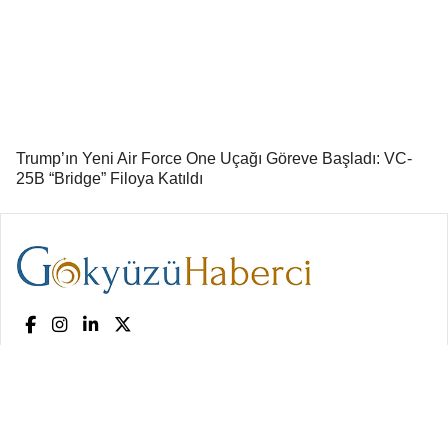
Trump’ın Yeni Air Force One Uçağı Göreve Başladı: VC-
25B “Bridge” Filoya Katıldı
Ana sayfa
Künye
Gizlilik Politikası
Reklam
İletişim
Copyright © 2026
Gökyüzü Haberci | Sivil Havacılık Haberleri
. Tüm