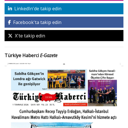
LinkedIn'de takip edin
Facebook'ta takip edin
X'te takip edin
Türkiye Haberci
E-Gazete