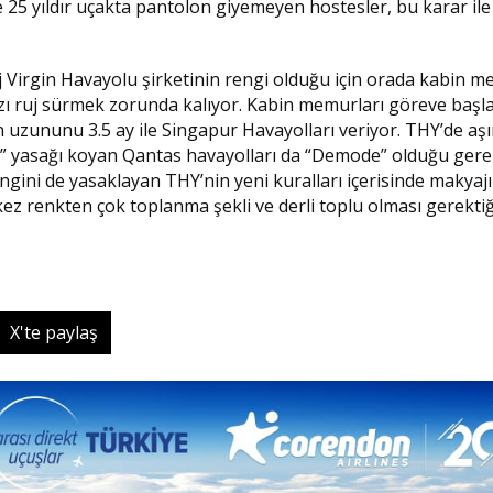
 25 yıldır uçakta pantolon giyemeyen hostesler, bu karar il
 Virgin Havayolu şirketinin rengi olduğu için orada kabin m
rmızı ruj sürmek zorunda kalıyor. Kabin memurları göreve ba
n uzununu 3.5 ay ile Singapur Havayolları veriyor. THY’de aşı
in” yasağı koyan Qantas havayolları da “Demode” olduğu gere
engini de yasaklayan THY’nin yeni kuralları içerisinde makyaj
u kez renkten çok toplanma şekli ve derli toplu olması gerektiğ
X'te paylaş