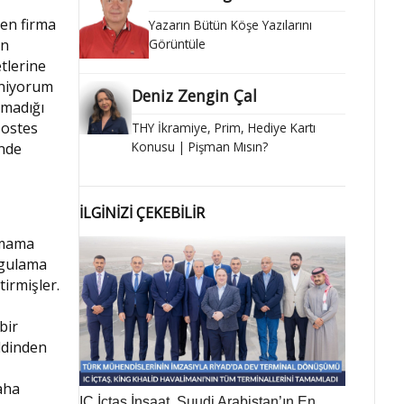
ren firma
Yazarın Bütün Köşe Yazılarını
in
Görüntüle
tlerine
eniyorum
Deniz Zengin Çal
lmadığı
Hostes
THY İkramiye, Prim, Hediye Kartı
Konusu | Pişman Mısın?
inde
İLGİNİZİ ÇEKEBİLİR
ırmama
ygulama
tirmişler.
bir
ddinden
aha
IC İçtaş İnşaat, Suudi Arabistan’ın En