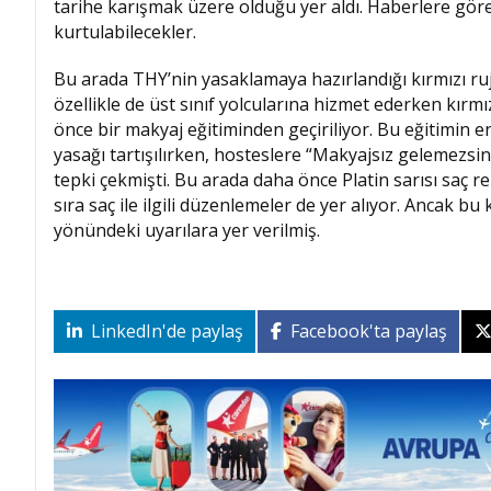
tarihe karışmak üzere olduğu yer aldı. Haberlere göre
kurtulabilecekler.
Bu arada THY’nin yasaklamaya hazırlandığı kırmızı ruj
özellikle de üst sınıf yolcularına hizmet ederken kı
önce bir makyaj eğitiminden geçiriliyor. Bu eğitimin e
yasağı tartışılırken, hosteslere “Makyajsız gelemezs
tepki çekmişti. Bu arada daha önce Platin sarısı saç r
sıra saç ile ilgili düzenlemeler de yer alıyor. Ancak b
yönündeki uyarılara yer verilmiş.
LinkedIn'de paylaş
Facebook'ta paylaş