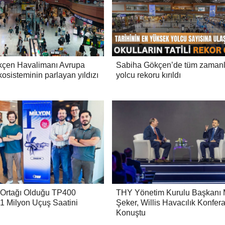
kçen Havalimanı Avrupa
Sabiha Gökçen’de tüm zamanl
kosisteminin parlayan yıldızı
yolcu rekoru kırıldı
 Ortağı Olduğu TP400
THY Yönetim Kurulu Başkanı 
1 Milyon Uçuş Saatini
Şeker, Willis Havacılık Konfer
Konuştu