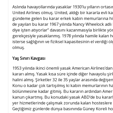
Aslında havayollarında yasaklar 1930’lu yılların ortas
United Airlines olmuş. United, aldığı bir kararla evli
gündeme gelen bu karar erkek kabin memurlarına hiç 
de yayılan bu karar 1967 yılında Nancy Wheelock adlı
diye işten atıyorlar” davasını kazanmasıyla birlikte yön
gerekçesiyle yasaklanmış. 1978 yılında hamile kalan h
isterse sağlığının ve fiziksel kapasitesinin el verdiği ö
olmuş.
Yaş Sınırı Kavgası
1953 yılında ikinci önemli yasak American Airlines’da
kararı almış. Yasak kısa süre içinde diğer havayolu ş
halini almış. Şirketler 32 ile 35 yaşlar arasında değiş
Konu o kadar çok tartışılmış ki kabin memurlarının h
bölünmesine kadar gitmiş. Bu kararın ardından Ameri
kanun çıkartmış. Bu konudaki yasak ABD’de bu kararl
yer hizmetlerinde çalışmak zorunda kalan hosteslere
Geçtiğimiz günlerde dünya basınında Güney Koreli hoste