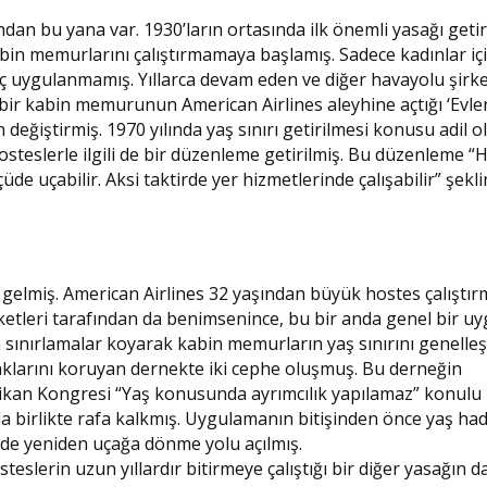
ından bu yana var. 1930’ların ortasında ilk önemli yasağı geti
 kabin memurlarını çalıştırmamaya başlamış. Sadece kadınlar iç
uygulanmamış. Yıllarca devam eden ve diğer havayolu şirke
 bir kabin memurunun American Airlines aleyhine açtığı ‘Evl
 değiştirmiş. 1970 yılında yaş sınırı getirilmesi konusu adil o
osteslerle ilgili de bir düzenleme getirilmiş. Bu düzenleme “
lçüde uçabilir. Aksi taktirde yer hizmetlerinde çalışabilir” şekl
n gelmiş. American Airlines 32 yaşından büyük hostes çalışt
irketleri tarafından da benimsenince, bu bir anda genel bir u
en sınırlamalar koyarak kabin memurların yaş sınırını genelleş
aklarını koruyan dernekte iki cephe oluşmuş. Bu derneğin
kan Kongresi “Yaş konusunda ayrımcılık yapılamaz” konulu 
a birlikte rafa kalkmış. Uygulamanın bitişinden önce yaş ha
 de yeniden uçağa dönme yolu açılmış.
slerin uzun yıllardır bitirmeye çalıştığı bir diğer yasağın d