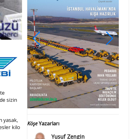
te
de sizin
n yasak,
Köşe
Yazarları
sler kilo
Yusuf Zengin