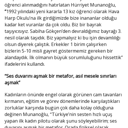
öğrenci alınmadığını hatırlatan Hürriyet Munanoğlu,
“
1992 yılındaki yeni kararla 13 kız öğrenci olarak Hava
Harp Okulu’na ilk girdiğimizde bize inananlar olduğu
kadar ket vuranlar da çok oldu. Biz bir bayrak
taşıyıcısıyız. Sabiha Gökçen’den devraldığımız bayrağı 3.
nesil olarak taşıdık. Biz yapmalıyız ki bu işin devamlılığı
olsun diyerek çalıştık. Erkekler 1 birim çalışırken
bizlerin 5-10 misli gayret göstermemiz gereken bir
alandaydık. İlk olmanın büyük sorumluluğunu hissettik”
ifadelerini kullandı.
“Ses duvarını aşmak bir metafor, asıl mesele sınırları
aşmak”
Kadınların önünde engel olarak görünen cam tavanları
kırmanın, eğitim ve görev dönemlerinde karşılaştıkları
zorluklar karşında bugün çok daha kolay olduğuna
değinen Munanoğlu, “Türkiye’nin sesten hızlı uçuş
yapan ilk kadın pilotu olarak şunu söyleyebilirim; ses
duvarını aşmak bir metafor. Orada fiziksel olarak