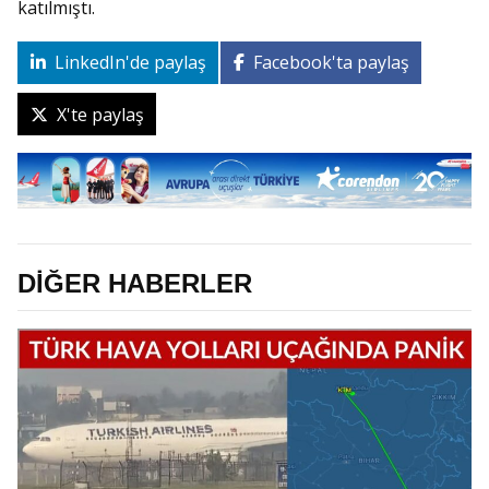
katılmıştı.
LinkedIn'de paylaş
Facebook'ta paylaş
X'te paylaş
DİĞER HABERLER