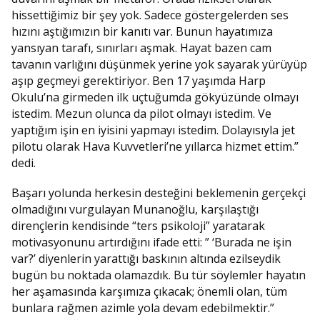
hissettiğimiz bir şey yok. Sadece göstergelerden ses
hızını aştığımızın bir kanıtı var. Bunun hayatımıza
yansıyan tarafı, sınırları aşmak. Hayat bazen cam
tavanın varlığını düşünmek yerine yok sayarak yürüyüp
aşıp geçmeyi gerektiriyor. Ben 17 yaşımda Harp
Okulu’na girmeden ilk uçtuğumda gökyüzünde olmayı
istedim. Mezun olunca da pilot olmayı istedim. Ve
yaptığım işin en iyisini yapmayı istedim. Dolayısıyla jet
pilotu olarak Hava Kuvvetleri’ne yıllarca hizmet ettim.”
dedi.
Başarı yolunda herkesin desteğini beklemenin gerçekçi
olmadığını vurgulayan Munanoğlu, karşılaştığı
dirençlerin kendisinde “ters psikoloji” yaratarak
motivasyonunu artırdığını ifade etti: ” ‘Burada ne işin
var?’ diyenlerin yarattığı baskının altında ezilseydik
bugün bu noktada olamazdık. Bu tür söylemler hayatın
her aşamasında karşımıza çıkacak; önemli olan, tüm
bunlara rağmen azimle yola devam edebilmektir.”