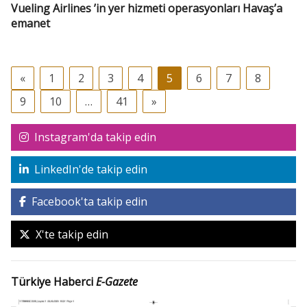
Vueling Airlines ’in yer hizmeti operasyonları Havaş’a
emanet
«
1
2
3
4
5
6
7
8
9
10
…
41
»
Instagram'da takip edin
LinkedIn'de takip edin
Facebook'ta takip edin
X'te takip edin
Türkiye Haberci
E-Gazete