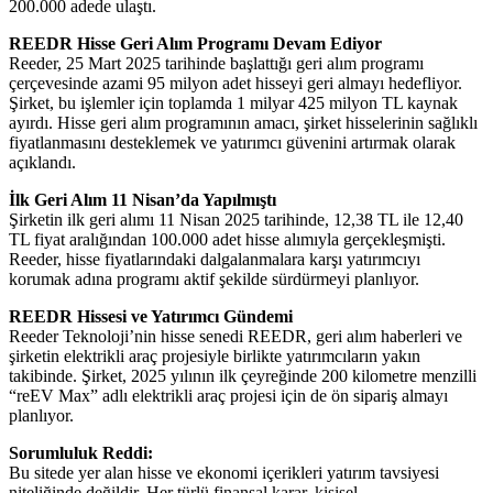
200.000 adede ulaştı.
REEDR Hisse Geri Alım Programı Devam Ediyor
Reeder, 25 Mart 2025 tarihinde başlattığı geri alım programı
çerçevesinde azami 95 milyon adet hisseyi geri almayı hedefliyor.
Şirket, bu işlemler için toplamda 1 milyar 425 milyon TL kaynak
ayırdı. Hisse geri alım programının amacı, şirket hisselerinin sağlıklı
fiyatlanmasını desteklemek ve yatırımcı güvenini artırmak olarak
açıklandı.
İlk Geri Alım 11 Nisan’da Yapılmıştı
Şirketin ilk geri alımı 11 Nisan 2025 tarihinde, 12,38 TL ile 12,40
TL fiyat aralığından 100.000 adet hisse alımıyla gerçekleşmişti.
Reeder, hisse fiyatlarındaki dalgalanmalara karşı yatırımcıyı
korumak adına programı aktif şekilde sürdürmeyi planlıyor.
REEDR Hissesi ve Yatırımcı Gündemi
Reeder Teknoloji’nin hisse senedi REEDR, geri alım haberleri ve
şirketin elektrikli araç projesiyle birlikte yatırımcıların yakın
takibinde. Şirket, 2025 yılının ilk çeyreğinde 200 kilometre menzilli
“reEV Max” adlı elektrikli araç projesi için de ön sipariş almayı
planlıyor.
Sorumluluk Reddi:
Bu sitede yer alan hisse ve ekonomi içerikleri yatırım tavsiyesi
niteliğinde değildir. Her türlü finansal karar, kişisel