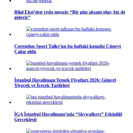
Bilal Ekşi’den veda mesajı: “Bir gün akşam olur, biz de
gideriz”
Corendon Sport Talks’un bu haftaki konuğu Cüneyt
Çakır oldu
İstanbul Havalimanı Yemek Fiyatları 2026: Güncel
Yiyecek ve İçecek Tarifeleri
İGA İstanbul Havalimanı’nda “Skywalkers” Etkinliği
Gerçekleşti