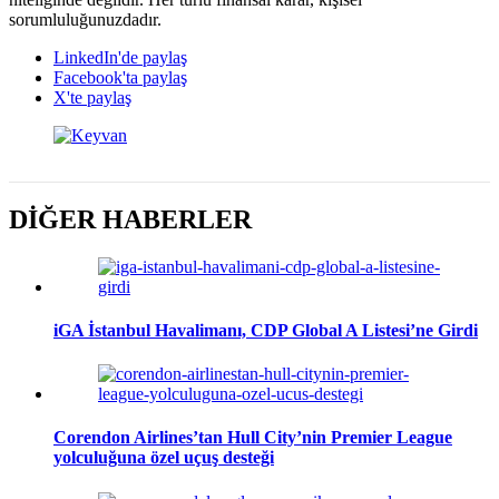
sorumluluğunuzdadır.
LinkedIn'de paylaş
Facebook'ta paylaş
X'te paylaş
DİĞER HABERLER
iGA İstanbul Havalimanı, CDP Global A Listesi’ne Girdi
Corendon Airlines’tan Hull City’nin Premier League
yolculuğuna özel uçuş desteği