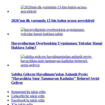
2026’nın ilk yarısında 13 bin balon uçuşu gerçekleşti
Havayollarının Overbooking Uygulaması: Yolcular Hangi
Haklara Sahip?
Sabiha Gökçen Havalimanı’ndan Anlamlı Proje:
“Havacılıkta Sınır Tanımayan Kadınlar” Belgesel Serisi
Geliyor
Instagram'da takip edin
LinkedIn'de takip edin
Facebook'ta takip edin
X'te takip edin