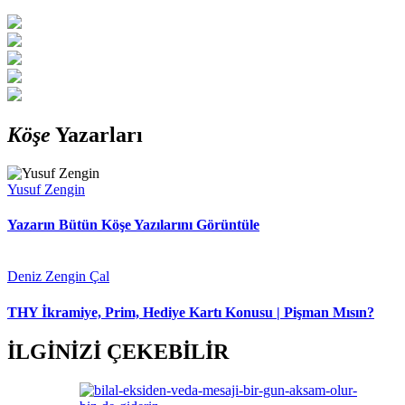
Köşe
Yazarları
Yusuf Zengin
Yazarın Bütün Köşe Yazılarını Görüntüle
Deniz Zengin Çal
THY İkramiye, Prim, Hediye Kartı Konusu | Pişman Mısın?
İLGİNİZİ ÇEKEBİLİR