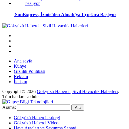
SunExpress, İzmir’den Almatı’ya Uçuşlara Başlıyor
Ana sayfa
Künye
Gizlilik Politikası
Reklam
İletişim
Copyright © 2026
Gökyüzü Haberci | Sivil Havacılık Haberleri
.
Tüm hakları saklıdır.
Arama:
Gökyüzü Haberci e-dergi
Gökyüzü Haberci Video
Hava Araçları ve Savunma Sanayi