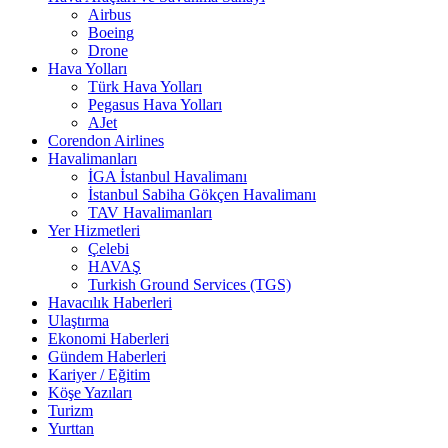
Airbus
Boeing
Drone
Hava Yolları
Türk Hava Yolları
Pegasus Hava Yolları
AJet
Corendon Airlines
Havalimanları
İGA İstanbul Havalimanı
İstanbul Sabiha Gökçen Havalimanı
TAV Havalimanları
Yer Hizmetleri
Çelebi
HAVAŞ
Turkish Ground Services (TGS)
Havacılık Haberleri
Ulaştırma
Ekonomi Haberleri
Gündem Haberleri
Kariyer / Eğitim
Köşe Yazıları
Turizm
Yurttan