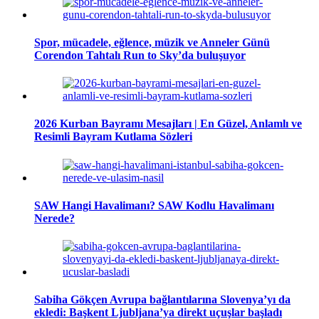
Spor, mücadele, eğlence, müzik ve Anneler Günü
Corendon Tahtalı Run to Sky’da buluşuyor
2026 Kurban Bayramı Mesajları | En Güzel, Anlamlı ve
Resimli Bayram Kutlama Sözleri
SAW Hangi Havalimanı? SAW Kodlu Havalimanı
Nerede?
Sabiha Gökçen Avrupa bağlantılarına Slovenya’yı da
ekledi: Başkent Ljubljana’ya direkt uçuşlar başladı