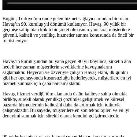
Bugün, Türkiye’nin önde gelen hizmet sağlayıcılarından biri olan
Havaş’ın 90. kuruluş yıl dönümü kutlanıyor. Havaş, 90 yıllık bir
geçmişe sahip olan köklü bir şirket olmasının yanı sıra, müşterilere
güvenli, kaliteli ve yenilikçi hizmetler sunma konusunda da öncü bir
rol üstleniyor.
Havaş’ın kuruluşundan bu yana geçen 90 yıl boyunca, şirketin ana
hedefi her zaman müşterilerin sevdiklerine kavuşmalarını
sağlamaktır. Heyecan ve özveriyle çalışan Havaş ekibi, ilk günkü
gibi her operasyonda kusursuzluğu hedefleyerek, müşterilere en iyi
hizmeti sunmak için çaba harcamaktadır.
Havaş, hizmet verdiği tüm alanlarda üstün kaliteye sahip olmakla
birlikte, sürekli olarak yenilikçi çözümler geliştirmek ve küresel
pazarda hizmetlerinin kalitesini daha da artırmak için tutkuyla
çalışmaktadır. Bu sayede, müşterilere en son teknolojileri ve en iyi
deneyimi sunmak için sürekli olarak kendini geliştirmektedir.
90 yıldır kesintisiz olarak hizmet sunan Havaş, bu süre zarfında